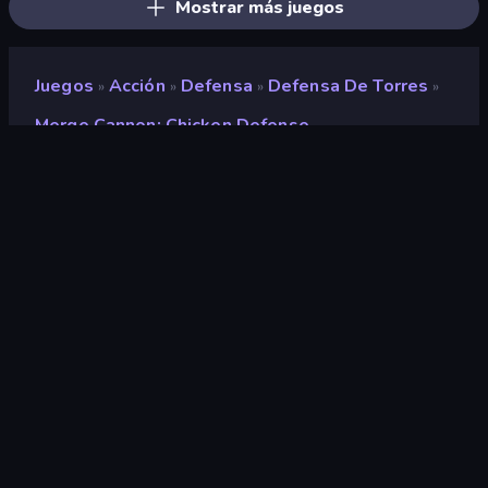
Mostrar más juegos
Juegos
Acción
Defensa
Defensa De Torres
»
»
»
»
Merge Cannon: Chicken Defense
Merge Cannon: Chicken
Defense
Desarrollador
TinyDobbins
Clasificación
9,2
(
según los últimos 6 meses
)
Publicado en
noviembre de 2022
Última actualización
noviembre de 2022
Motor de juego
HTML5
Plataformas
Navegador (escritorio, móvil,
tableta), Aplicación