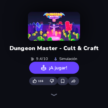
Dungeon Master - Cult & Craft
9,4/10
Simulación
¡A jugar!
116
Bus Simulator: EVO
Driving School Simulator
Grow A Garden | Growden.io