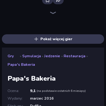
Driving School Simulator
Bad Cat Prankster
Grow A Garden | Growden.io
Sandbox City
Real Drive 3D Parking Games
Bus Simulator: EVO
Retro Garage
Pottery Master
Pizza Maker
City Constructor
Burger Cafe
Papa's Scooperia
Nail Salon
Dessert Maker
Papa's Donuteria
Hypermarket 3D
SuperWEIRD
Truck Simulator: European Roads
Pokaż więcej gier
Gry
Symulacja
Jedzenie
Restauracja
»
»
»
»
Papa's Bakeria
Papa's Bakeria
Ocena
9,1
(
na podstawie ostatnich 6 miesięcy
)
Wydany
marzec 2016
Silnik gry
Ruffle