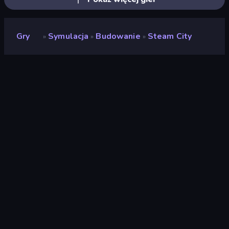
Gry
Symulacja
Budowanie
Steam City
»
»
»
Steam City
Deweloper
RED BRIX COMPUTER
SYSTEM
Ocena
(
na podstawie ostatnich 6
8,8
miesięcy
)
Wydany
październik 2024
Ostatnio zaktualizowany
grudzień 2024
Silnik gry
Externally hosted
(iframe)
Platformy
Przeglądarka (komputer
stacjonarny, telefon