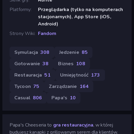
Platformy
Przeglądarka (tylko na komputerach
stacjonarnych), App Store (iOS,
Android)
Strony Wiki
Fandom
Symulacja
308
Jedzenie
85
Gotowanie
38
Biznes
108
Restauracja
51
Umiejętność
173
Tycoon
75
Zarządzanie
164
Casual
806
Papa's
10
Papa's Cheeseria to
gra restauracyjna
, w której
budujesz kanapki z grillowanym serem dla klientów.