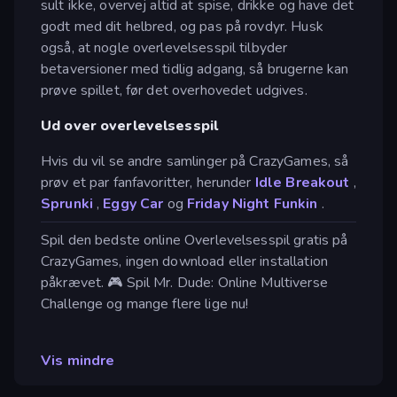
sult ikke, overvej altid at spise, drikke og have det
godt med dit helbred, og pas på rovdyr. Husk
også, at nogle overlevelsesspil tilbyder
betaversioner med tidlig adgang, så brugerne kan
prøve spillet, før det overhovedet udgives.
Ud over overlevelsesspil
Hvis du vil se andre samlinger på CrazyGames, så
prøv et par fanfavoritter, herunder
Idle Breakout
,
Sprunki
,
Eggy Car
og
Friday Night Funkin
.
Spil den bedste online Overlevelsesspil gratis på
CrazyGames, ingen download eller installation
påkrævet. 🎮 Spil Mr. Dude: Online Multiverse
Challenge og mange flere lige nu!
Vis mindre