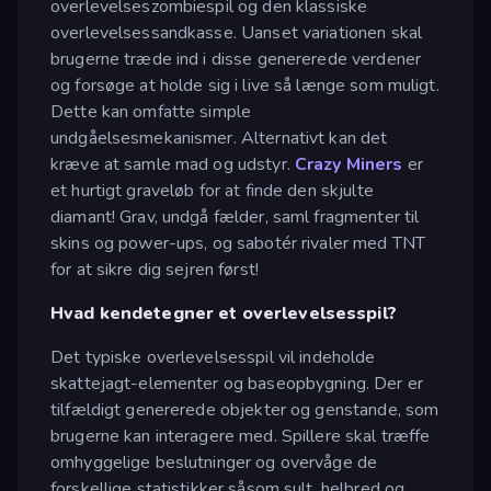
overlevelseszombiespil og den klassiske
overlevelsessandkasse. Uanset variationen skal
brugerne træde ind i disse genererede verdener
og forsøge at holde sig i live så længe som muligt.
Dette kan omfatte simple
undgåelsesmekanismer. Alternativt kan det
kræve at samle mad og udstyr.
Crazy Miners
er
et hurtigt graveløb for at finde den skjulte
diamant! Grav, undgå fælder, saml fragmenter til
skins og power-ups, og sabotér rivaler med TNT
for at sikre dig sejren først!
Hvad kendetegner et overlevelsesspil?
Det typiske overlevelsesspil vil indeholde
skattejagt-elementer og baseopbygning. Der er
tilfældigt genererede objekter og genstande, som
brugerne kan interagere med. Spillere skal træffe
omhyggelige beslutninger og overvåge de
forskellige statistikker såsom sult, helbred og