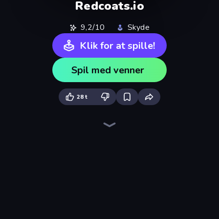
Redcoats.io
9,2/10
Skyde
Klik for at spille!
Spil med venner
28 t