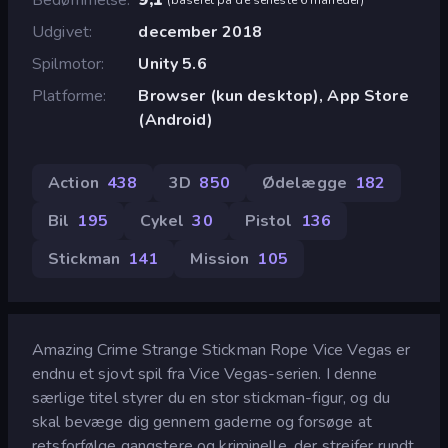
Udgivet
december 2018
Spilmotor
Unity 5.6
Platforme
Browser (kun desktop), App Store
(Android)
Action
438
3D
850
Ødelægge
182
Bil
195
Cykel
30
Pistol
136
Stickman
141
Mission
105
Amazing Crime Strange Stickman Rope Vice Vegas er
endnu et sjovt spil fra Vice Vegas-serien. I denne
særlige titel styrer du en stor stickman-figur, og du
skal bevæge dig gennem gaderne og forsøge at
retsforfølge gangstere og kriminelle, der strejfer rundt