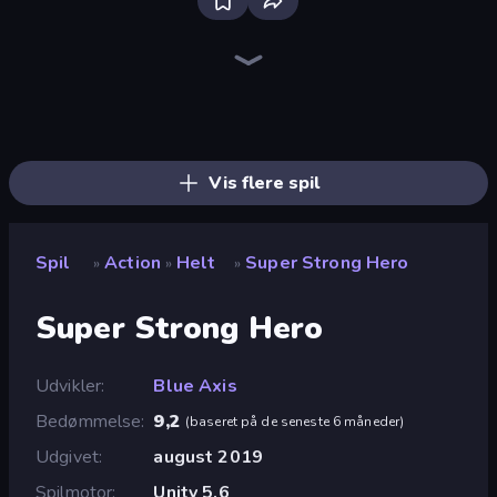
War the Knights
Throw a Lucky Block
Stickman Rebirth
Brainrot Arena Online
Fortzone Battle Royale
Gladiator Fights
Mr. Dude: Online Multiverse Challenge
Playground
Obby World: Squid Escape
Obby: Dig Brainrots
I Am Quadrober!
Immortal: Dark Slayer
Ships 3D
Stickman Clash
Space Wars Battleground
Escape Evil Granny!
Stickman Kombat 2D
Tank Stars
Vis flere spil
Spil
Action
Helt
Super Strong Hero
»
»
»
Super Strong Hero
Udvikler
Blue Axis
Bedømmelse
9,2
(
baseret på de seneste 6 måneder
)
Udgivet
august 2019
Spilmotor
Unity 5.6