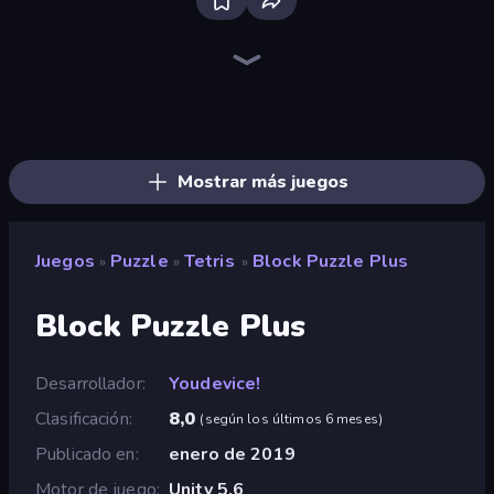
Piles of Mahjong
Skydom
Piece of Cake: Merge and Bake
Block Blaster
Screw Out: Bolts and Nuts
Skydom: Reforged
Arrow Escape
Wood Block Journey
Solitario Chino
TenTrix
Thief Puzzle
Tasty Match: Mahjong Pairs
Blocks and that’s it
Match Arena
Wood Blocks
BlockBuster Puzzle
Puzzle Wood Block
Block Champ
Mostrar más juegos
Juegos
Puzzle
Tetris
Block Puzzle Plus
»
»
»
Block Puzzle Plus
Desarrollador
Youdevice!
Clasificación
8,0
(
según los últimos 6 meses
)
Publicado en
enero de 2019
Motor de juego
Unity 5.6