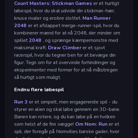
Count Masters: Stickman Games
er et hurtigt
løbespil, hvor du skal udvide din stickman-hær,
knuse rivaler og erobre slottet.
Man Runner
2048
er et afslappet merge-runner-spil, hvor du
kombinerer mænd for at nå 2048, der minder om
spillet
2048
, og sprænge kæmpemonstre med
maksimal kraft.
Draw Climber
er et sjovt
racerspil, hvor du tegner ben for at bevæge din
figur. Tegn om for at overvinde forhindringer og
eksperimenter med former for at nå målstregen
så hurtigt som muligt.
Endnu flere løbespil
Run 3
er et simpelt, men engagerende spil - du
styrer en alien og skal løbe gennem en 3D-bane.
Banen kan rotere, og du kan løbe på en hvilken
som helst af de fire vægge!
Om Nom: Run
er et
spil, der foregår på Nomvilles barske gader, hvor