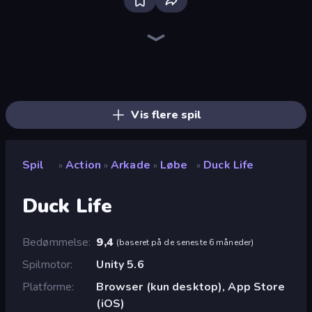
Brainrot Arena Online
Throw a Lucky Block
Stickman Rebirth
Ultimate Evolution
Stickman Clash
Who Dies Last?
I Am Quadrober!
Dye Hard
Zombie Road
Mr. Dude: Online Multiverse Challenge
Bed Wars
Chaos Arena
War the Knights
Funny City: Gopniks
Surf GO Parkour
Stickman Kombat 2D
The Lava Tsunami
Stellar Swarm
Vis flere spil
Spil
Action
Arkade
Løbe
Duck Life
»
»
»
»
Duck Life
Bedømmelse
9,4
(
baseret på de seneste 6 måneder
)
Spilmotor
Unity 5.6
Platforme
Browser (kun desktop), App Store
(iOS)