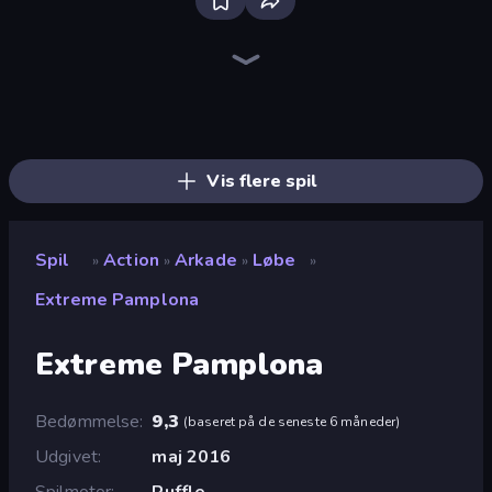
Bloxd.io
Ragdoll Archers
EvoWars.io
Piece of Cake: Merge and Bake
Veck.io
Traffic Rider
Racing Limits
Mahjongg Solitaire
Screw Out: Bolts and Nuts
Words of Wonders
Piles of Mahjong
Designville: Merge & Design
Space Waves
Miniblox
SkillWarz
Stickman Clash
Fortzone Battle Royale
Arrow Escape
Vis flere spil
Spil
Action
Arkade
Løbe
»
»
»
»
Extreme Pamplona
Extreme Pamplona
Bedømmelse
9,3
(
baseret på de seneste 6 måneder
)
Udgivet
maj 2016
Spilmotor
Ruffle