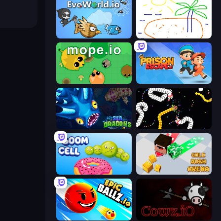
EvoWorld.io (FlyOrDie.io)
Skribbl.io
Mope.io
Prison Escape.io
SeaDragons.io
Worms.io
Boom Cell
Gold Rush Arena
EpicBallz.io
cowz.io