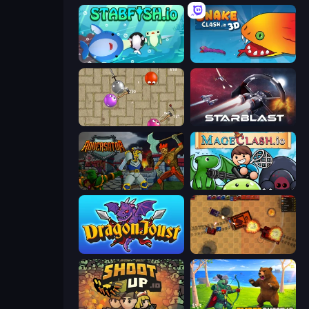
Stabfish.io
Snake Clash.io
Balloons.io
StarBlast
Adversator
Mageclash.io
Dragon Joust (.io)
Tanko.io