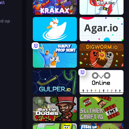
all
Krakax
Snowball.io
ed op
Ducklings
Agar.io
Simply Prop Hunt
Digworm.io
Gulper.io
OvO.io
BattleDudes.io
SlitherCraft.io