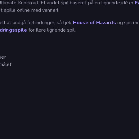
Ultimate Knockout. Et andet spil baseret på en lignende idé er
F
at spille online med venner!
relt at undgå forhindringer, så tjek
House of Hazards
og spil m
ndringsspile
for flere lignende spil.
uer
 målet