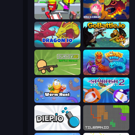
CleanUp.IO
Fish IO
Dragon.io
GoBattle.io
Survev.io
Worms.Zone
Worm Hunt
Stabfish 2
Diep.io
TileMan.io