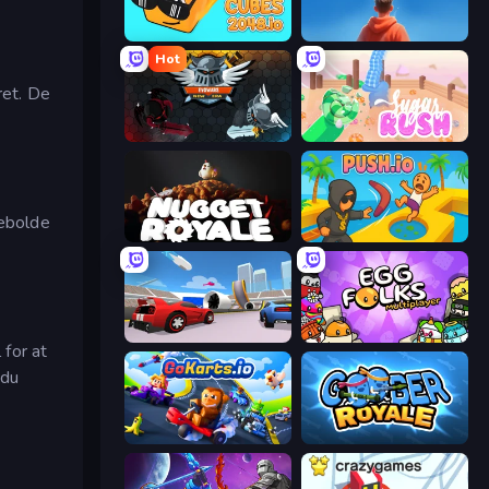
Cubes 2048.io
SimplyUp.io
Hot
ret. De
EvoWars.io
Sugar Rush
pebolde
Nugget Royale
Push.io
DashCraft.io
Egg Folks Multiplayer
 for at
 du
GoKarts.io
Goober Royale