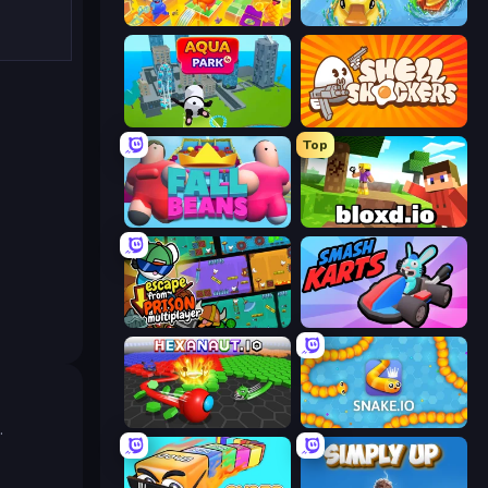
Crazy Guys
DuckPark.io
Aquapark.io
Shell Shockers
Top
Fall Beans
Bloxd.io
Escape From Prison Multiplayer
Smash Karts
Hexanaut.io
Snake.io
.