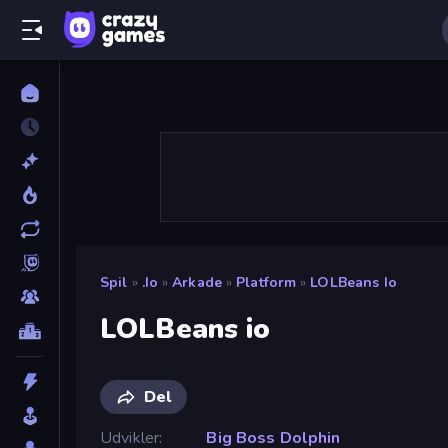
Spil
»
.io
»
Arkade
»
Platform
»
LOLBeans Io
LOLBeans io
Del
Udvikler
Big Boss Dolphin