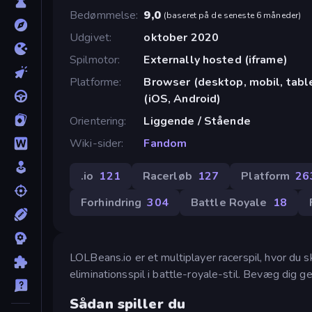
Bedømmelse
9,0
(
baseret på de seneste 6 måneder
)
Udgivet
oktober 2020
Spilmotor
Externally hosted (iframe)
Platforme
Browser (desktop, mobil, tab
(iOS, Android)
Orientering
Liggende / Stående
Wiki-sider
Fandom
.io
121
Racerløb
127
Platform
26
Forhindring
304
Battle Royale
18
LOLBeans.io er et multiplayer racerspil, hvor du sk
eliminationsspil i battle-royale-stil. Bevæg dig g
Sådan spiller du