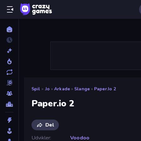
Spil
»
.io
»
Arkade
»
Slange
»
Paper.io 2
Paper.io 2
Del
Udvikler
Voodoo