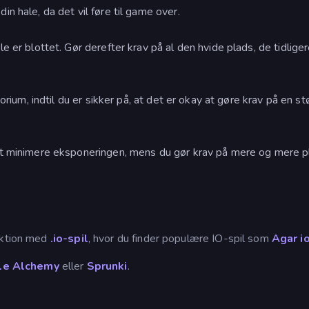
in hale, da det vil føre til game over.
e er blottet. Gør derefter krav på al den hvide plads, de tidliger
torium, indtil du er sikker på, at det er okay at gøre krav på en st
 at minimere eksponeringen, mens du gør krav på mere og mere p
ktion med
.io-spil
, hvor du finder populære IO-spil som
Agar i
tle Alchemy
eller
Sprunki
.