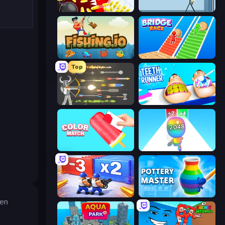
Holey.io Battle Royale
Thief Puzzle
Fishing.io
Bridge Race
Top
Ragdoll Archers
Teeth Runner
Color Match
Man Runner 2048
Battle Brigade
Pottery Master
gen