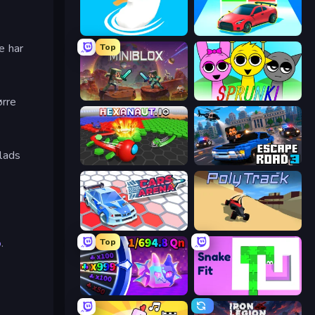
Ducklings
Upgrade the Supercar 3D
e har
Top
Miniblox
Sprunki
ørre
lads
Hexanaut.io
Escape Road 3
Cars Arena
PolyTrack
o
.
Top
Meeland.io
Snake Fit