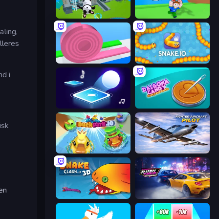
Aquapark.io
Escape Tsunami for Brainrots!
aling,
lleres
Layers Roll
Snake.io
nd i
Tile Jumper 3D
Dalgona Candy Honeycomb Cookie
isk
DuckPark.io
Fighter Aircraft Pilot
 en
Snake Clash.io
Rush Hour