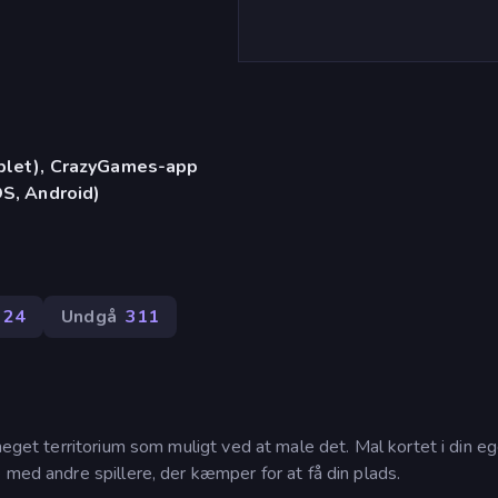
)
ablet), CrazyGames-app
OS, Android)
24
Undgå
311
meget territorium som muligt ved at male det. Mal kortet i din e
 med andre spillere, der kæmper for at få din plads.