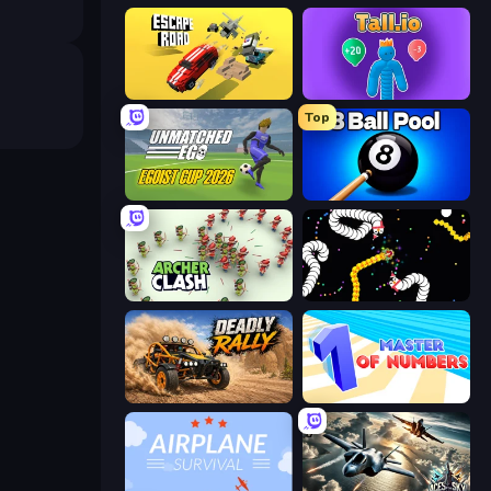
Escape Road
Tall.io
Top
Unmatched Ego
8 Ball Pool Billiards Multiplayer
Archer Clash
Worms.io
Deadly Rally
Master of Numbers