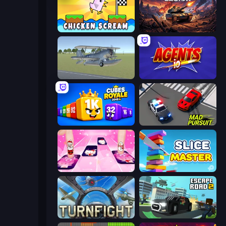
Chicken Scream
Iron Legion
3D Flight Simulator
Agents.io
Cubes 2048 Royale
Mad Pursuit
Catch Tiles: Piano Game
Slice Master
Turnfight
Escape Road 2