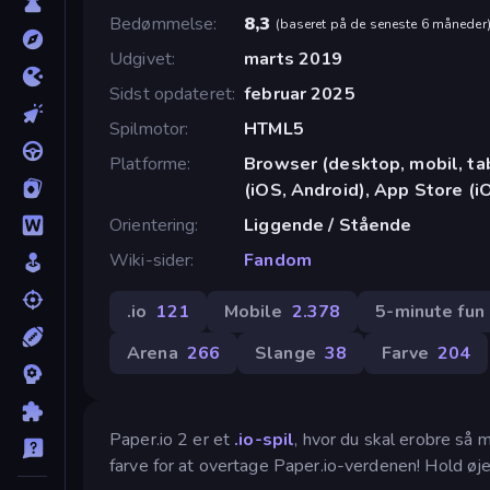
Bedømmelse
8,3
(
baseret på de seneste 6 måneder
Udgivet
marts 2019
Sidst opdateret
februar 2025
Spilmotor
HTML5
Platforme
Browser (desktop, mobil, t
(iOS, Android), App Store (i
Orientering
Liggende / Stående
Wiki-sider
Fandom
.io
121
Mobile
2.378
5-minute fun
Arena
266
Slange
38
Farve
204
Paper.io 2 er et
.io-spil
, hvor du skal erobre så 
farve for at overtage Paper.io-verdenen! Hold øje