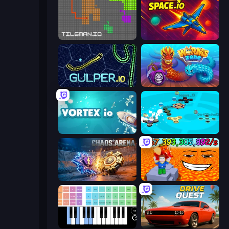
TileMan.io
Space.io
Gulper.io
Worms.Zone
Vortex.io
Hand Spinner IO 3D
Chaos Arena
Escape Lava for Brainrots!
Virtual Online Piano
Drive Quest