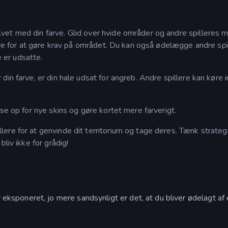
et med din farve. Glid over hvide områder og andre spilleres m
arve for at gøre krav på området. Du kan også ødelægge andre spi
e er udsatte.
in farve, er din hale udsat for angreb. Andre spillere kan køre i
se op for nye skins og gøre kortet mere farverigt.
ere for at genvinde dit territorium og tage deres. Tænk strateg
liv ikke for grådig!
r eksponeret, jo mere sandsynligt er det, at du bliver ødelagt af