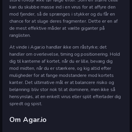
kan du skubbe masse ind i en virus for at affyre den
mod fjender, så de sprænges i stykker og du får en
chance for at sluge deres fragmenter. Dette er en af
de mest effektive måder at vælte giganter på
ranglisten.
At vinde i Agar.io handler ikke om råstyrke; det
handler om overlevelse, timing og positionering. Hold
dig til kanterne af kortet, når du er lille, bevæg dig
mod midten, når du er stærkere, og kig altid efter
muligheder for at fange modstandere mod kortets
kanter. Det ultimative mål er at balancere risiko og
belønning: bliv stor nok til at dominere, men ikke så
hensynsløs, at en enkelt virus eller split efterlader dig
spredt og spist.
Om Agar.io