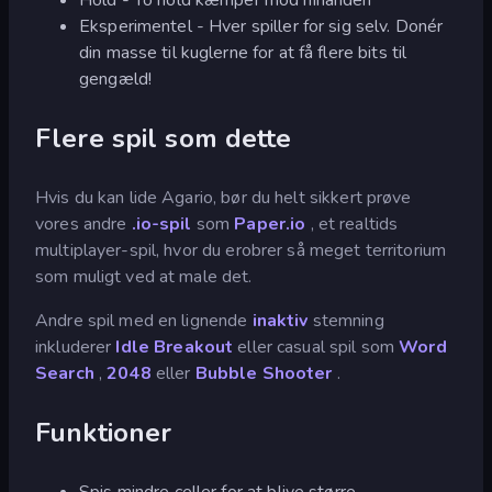
Eksperimentel - Hver spiller for sig selv. Donér
din masse til kuglerne for at få flere bits til
gengæld!
Flere spil som dette
Hvis du kan lide Agario, bør du helt sikkert prøve
vores andre
.io-spil
som
Paper.io
, et realtids
multiplayer-spil, hvor du erobrer så meget territorium
som muligt ved at male det.
Andre spil med en lignende
inaktiv
stemning
inkluderer
Idle Breakout
eller casual spil som
Word
Search
,
2048
eller
Bubble Shooter
.
Funktioner
Spis mindre celler for at blive større