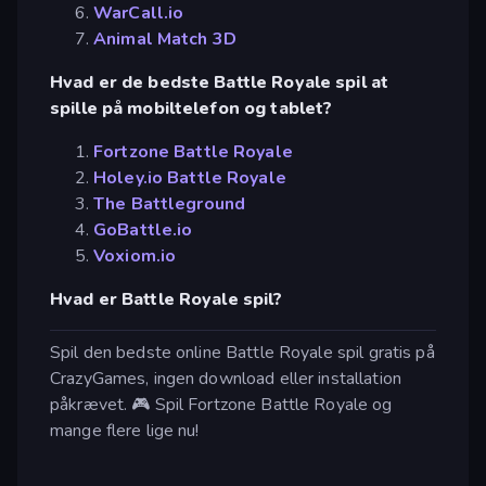
WarCall.io
Animal Match 3D
Hvad er de bedste Battle Royale spil at
spille på mobiltelefon og tablet?
Fortzone Battle Royale
Holey.io Battle Royale
The Battleground
GoBattle.io
Voxiom.io
Hvad er Battle Royale spil?
Spil den bedste online Battle Royale spil gratis på
CrazyGames, ingen download eller installation
påkrævet. 🎮 Spil Fortzone Battle Royale og
mange flere lige nu!