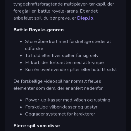
tyngdekraftsforagtende multiplayer-tankspil, der
foregår i en battle royale-arena. Et andet
anbefalet spil, du bør prøve, er
Diep.io.
Battle Royale-genren
Store åbne kort med forskellige steder at
udforske
To hold eller hver spiller for sig selv
Et kort, der fortsætter med at krympe
Kun én overlevende spiller eller hold til sidst
De forskellige videospil har normalt fælles
elementer som dem, der er anført nedenfor:
Power-up-kasser med våben og rustning
Forskellige våbenklasser og udstyr
Opgrader systemet for karakterer
Flere spil som disse