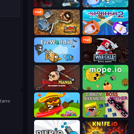
EvoWars.io
Stabfish.io
Hot
MiniGiants.io
Stabfish 2
Hot
EvoWorld.io (FlyOrDie.io)
WarCall.io
BrutalMania.io (Brutal Mania)
Mope.io
tørre
Chompers.io
CrazySteve.io