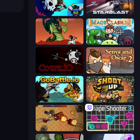
Clash of Skulls
StarBlast
Monster Impact
Mageclash.io
cowz.io
Senya and Oscar 2
GoBattle.io
Shootup.io
Tanko.io
Shape Shooter 3