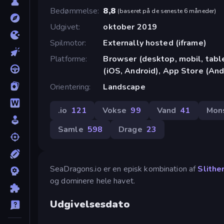
Bedømmelse
8,8
(
baseret på de seneste 6 måneder
)
Udgivet
oktober 2019
Spilmotor
Externally hosted (iframe)
Platforme
Browser (desktop, mobil, tab
(iOS, Android), App Store (And
Orientering
Landscape
.io
121
Vokse
99
Vand
41
Mon
Samle
598
Drage
23
SeaDragons.io er en episk kombination af
Slither
og dominere hele havet.
Udgivelsesdato