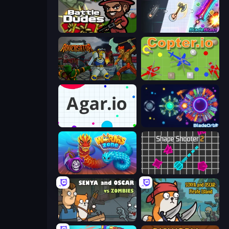
BattleDudes.io
BladeBlast.io
Adversator
Copter.io
Agar.io
BladeOrbit.io
Worms.Zone
Shape Shooter 2
Senya and Oscar vs Zombies
Senya and Oscar: Pirate Island