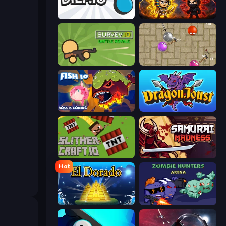
Diep.io
Knife.io
Survev.io
Balloons.io
Fish IO
Dragon Joust (.io)
SlitherCraft.io
Samurai Madness
Hot
El Dorado Lite
Zombie Hunters Online