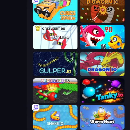
Cubes 2048.io
Digworm.io
Snowball.io
Fish Eat Getting Big
Gulper.io
Dragon.io
Hexanaut.io
Tanky.io
Snake.io
Worm Hunt