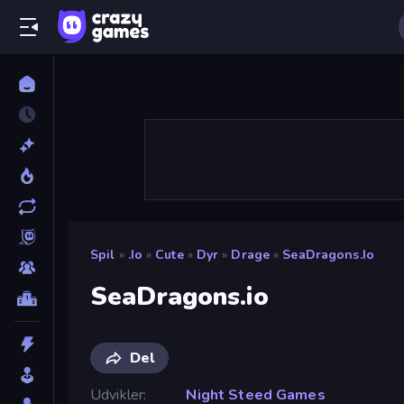
Spil
»
.io
»
Cute
»
Dyr
»
Drage
»
SeaDragons.io
SeaDragons.io
Del
Udvikler
Night Steed Games