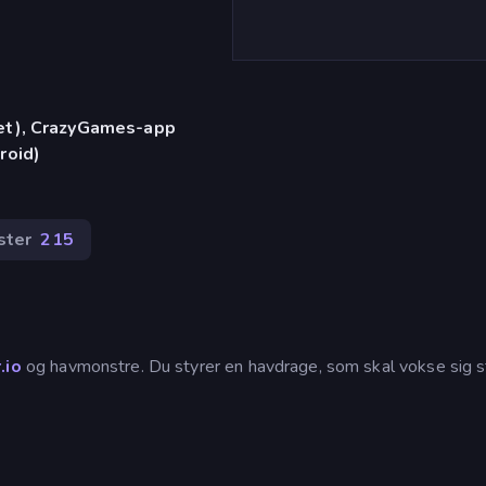
let), CrazyGames-app
roid)
ster
215
.io
og havmonstre. Du styrer en havdrage, som skal vokse sig s