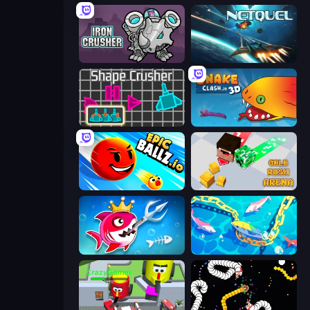
Iron Crusher
Netquel
Shape Crusher
Snake Clash.io
EpicBallz.io
Gold Rush Arena
Fish Stab Getting Big
Deep Sea Duel