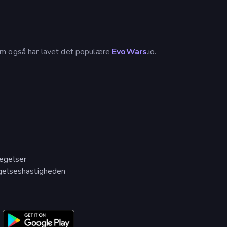
om også har lavet det populære
EvoWars
.io.
ægelser
gelseshastigheden