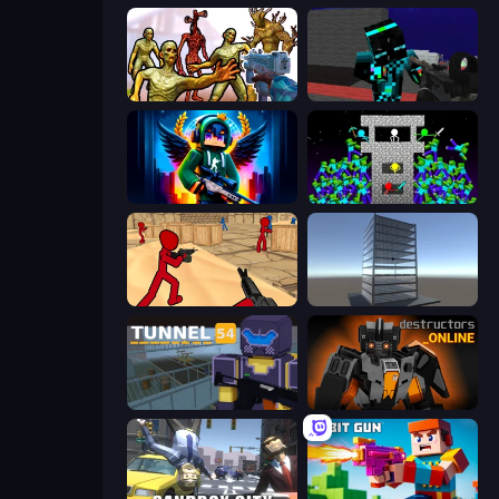
Monster Shooter Apocalypse
Pixel Wars of Hero
Block Contra: Clutch Strike
Stick Epic Fighter
Stickman Counter Terror Strike
Craft 3D
Tunnel 54
Destructors Online