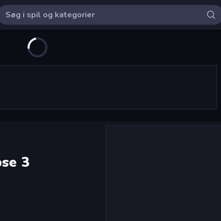
pse 3