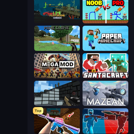
Lime Playground Sandbox
DOP Noob: Draw to Save
Mine Clone
Paper Minecraft
MegamodGames
SantaCraft
Pixel Gun 3D
Mazean
Top
KS Z
Battle of the Soldiers: Red vs Blue