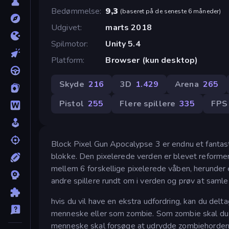
Bedømmelse
9,3
(
baseret på de seneste 6 måneder
)
Udgivet
marts 2018
Spilmotor
Unity 5.4
Platform
Browser (kun desktop)
Skyde
216
3D
1.429
Arena
265
Pistol
255
Flere spillere
335
FPS
Block Pixel Gun Apocalypse 3 er endnu et fantasti
blokke. Den pixelerede verden er blevet reforme
mellem 6 forskellige pixelerede våben, herunde
andre spillere rundt om i verden og prøv at samle 
hvis du vil have en ekstra udfordring, kan du del
menneske eller som zombie. Som zombie skal du f
menneske skal forsøge at udrydde zombiehorderne!