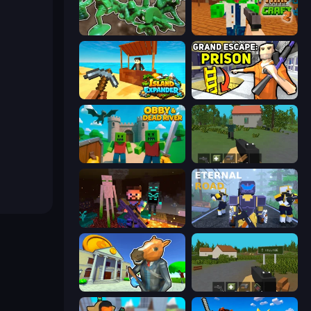
Soldiers - Capture and Control!
Trap Craft 2
Island Expander
Grand Escape: Prison
Obby & Dead River
WorldZ
ZombieCraft
Eternal Road
Bank Robbery 3
ZombieCraft.io