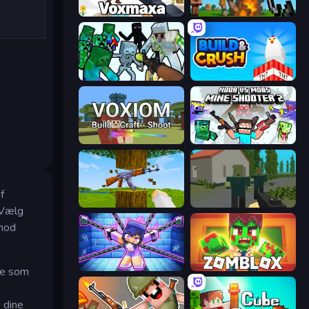
Voxmaxa
Noob Fuse
Mine Shooter: Save Your World
Build and Crush
Voxiom.io
Mine Shooter 2: Noob vs Mobs
f
Mine Shooter 3D
ShooterZ
 Vælg
 mod
Mini Mine
Zomblox
mpe som
 dine