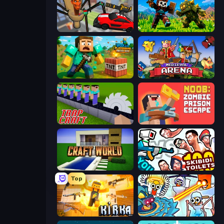
Cars vs Skibidi Toilet
CraftSlayer: Apocalypse
Voxel Playground: Ragdoll Noob
Medieval Arena
Trap Craft
Noob: Zombie Prison Escape
Craft World
You vs 100 Skibidi Toilets
Top
Kirka.io
Toilets Worms Shooter