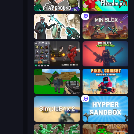
Playground
CubeRealm.io
Skibidi Toilets: Infection
Miniblox
Last Play: Ragdoll Sandbox
Pixel Warfare
Crazy Pixel Apocalypse
Pixel Combat: Zombies Strike
SimpleBox 2
Hypper Sandbox