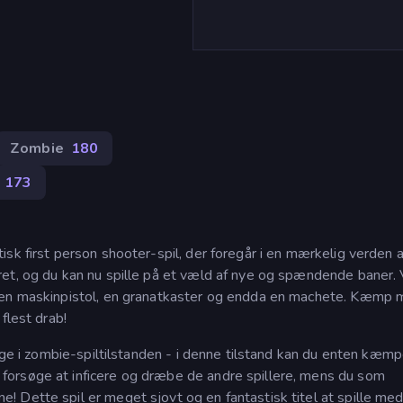
Zombie
180
173
sk first person shooter-spil, der foregår i en mærkelig verden a
ret, og du kan nu spille på et væld af nye og spændende baner.
r en maskinpistol, en granatkaster og endda en machete. Kæmp
flest drab!
tage i zombie-spiltilstanden - i denne tilstand kan du enten kæ
orsøge at inficere og dræbe de andre spillere, mens du som
 Dette spil er meget sjovt og en fantastisk titel at spille med