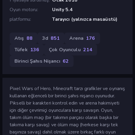
Oyun motoru
Unity 5.4
platformu
Tarayıcı (yalnızca masaüstü)
Atış
88
3d
851
Arena
176
Tüfek
136
Çok Oyunculu
214
Birinci Şahıs Nişancı
62
Pixel Wars of Hero, Minecraft tarzı grafikler ve oynanış
kullanan eğlenceli bir birinci şahıs nişancı oyunudur.
Pikselli bir karakteri kontrol edin ve arena hakimiyeti
için diğer çevrimiçi oyunculara karşı savaşın. Oyun,
takım ölüm maçı (bir takımın parçası olarak başka bir
takıma karşı savaş) ve ölüm maçı (herkese karşı tek
başınıza savaş) dahil olmak üzere birkaç farklı oyun