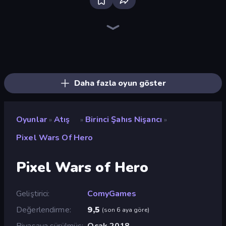
Bloxd.io
Ragdoll Archers
EvoWars.io
Veck.io
Piece of Cake: Merge and Bake
Racing Limits
Traffic Rider
Mahjongg Solitaire
Screw Out: Bolts and Nuts
Words of Wonders
Piles of Mahjong
Designville: Merge & Design
Miniblox
Space Waves
Stickman Clash
SkillWarz
Fortzone Battle Royale
Arrow Escape
Daha fazla oyun göster
Oyunlar
Atış
Birinci Şahıs Nişancı
»
»
»
Pixel Wars Of Hero
Pixel Wars of Hero
Geliştirici
ComyGames
Değerlendirme
9,5
(
son 6 aya göre
)
Piyasaya sürülmüş
Ocak 2018