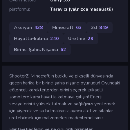
platformu
Tarayıcı (yalnızca masaüstü)
Aksiyon
438
Minecraft
63
3d
849
Hayatta-kalma
240
Üretme
29
Birinci Şahıs Nişancı
62
ShooterZ, Minecraft'ın bloklu ve pikselli dünyasında
geçen harika bir birinci şahıs nişancı oyunudur! Oyundaki
eğlenceli karakterlerden birini seçerek, pikselli
zombilere karşı hayatta kalmaya çalışın! Enerji
seviyelerinizi yüksek tutmak ve sağlığınızı yenilemek
için yiyecek ve su bulmalısınız, ayrıca alet ve silahlar
üretebilmek için malzemeleri madenlemelisiniz.
Haritayı keşfedin ve ne gibi gizli hazineler