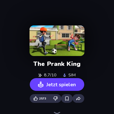
The Prank King
8,7/10
SIM
Jetzt spielen
2573