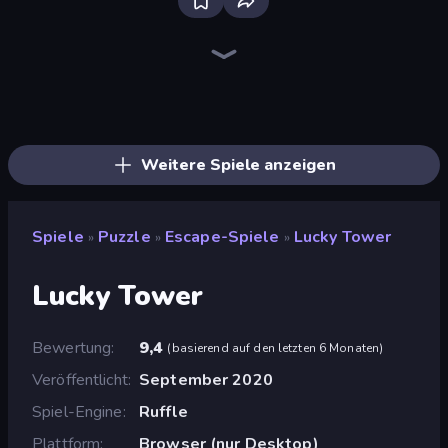
Piece of Cake: Merge and Bake
Piles of Mahjong
Designville: Merge & Design
Mansion Tale: Merge Secrets
Skydom
Open House
Fairyland Merge & Magic
Farm Merge Valley
Screw Out: Bolts and Nuts
Tropical Merge
Merge Restaurant
Lamplighter: Merge & Magic
Mergest Kingdom
Magic School
Park Town
Home Design: Decorate House
Knock Your Mind
Arrow Escape
Weitere Spiele anzeigen
Spiele
Puzzle
Escape-Spiele
Lucky Tower
»
»
»
Lucky Tower
Bewertung
9,4
(
basierend auf den letzten 6 Monaten
)
Veröffentlicht
September 2020
Spiel-Engine
Ruffle
Plattform
Browser (nur Desktop)