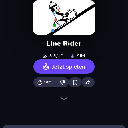
Line Rider
8,8/10
SIM
Jetzt spielen
1071
Draw Crash Race
Draw Climber
One Line
Draw Bridge
Doodle Road
Bouncy Motors
Merge & Construct
Draw Line
Car Drawing Game
Draw To Smash!
Toonle
Screamals
Draw Bridge Puzzle
Hungry Frog
Save My Pets
Blob Opera
Gomu Goman
Through the Wall