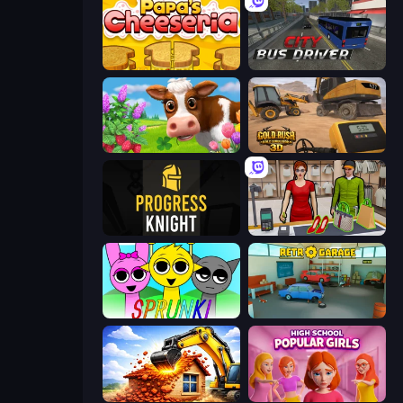
Papa's Cheeseria
City Bus Driver
Country Life Meadows
Gold Rush: Gold Simulator 3D
Progress Knight
Shop Master 3D
Sprunki
Retro Garage
City Constructor
High School Popular Girls