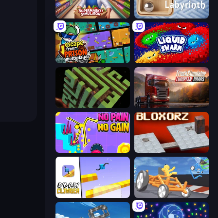
Supermarkt Simulator: Store Manager
Classic Labyrinth 3D
Escape From Prison Multiplayer
Liquid Swarm
Maze Planet 3D
Truck Simulator: European Roads
No Pain No Gain - Ragdoll Sandbox
Bloxorz
Draw Climber
Draw Crash Race