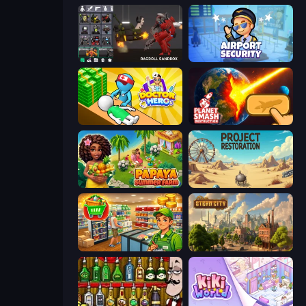
Last Play: Ragdoll Sandbox
Airport Security
Doctor Hero
Planet Smash Destruction
Papaya Summer Farm
Project Restoration
Supermarket Simulator: Desert
Steam City