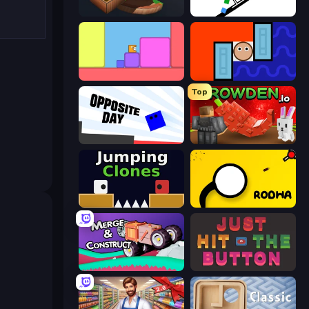
Marble Run
Line Rider
Level EATEN!
Lava and Aqua
Top
Opposite Day
Grow A Garden | Growden.io
Jumping Clones
Rodha
Merge & Construct
Just Hit the Button