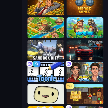
Idle Billionaire Tycoon
Merge Miner
Empire City
Hedgies
Sandbox City
Driving School Simulator
Toonle
Life Simulator: Road to Riches
Top
SuperWEIRD
Gold Digger FRVR