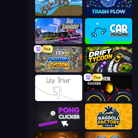
Move It!
Trash Flow
Bus Simulator: EVO
Car Drawing Game
Top
Leek Factory Tycoon
Drift Tycoon
Top
Line Driver
Crusher Clicker
Pong Clicker
Ragdoll Factory Idle