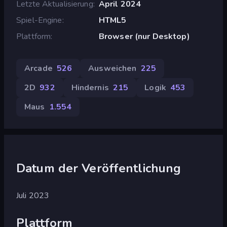
Letzte Aktualisierung
April 2024
Spiel-Engine
HTML5
Plattform
Browser (nur Desktop)
Arcade
526
Ausweichen
225
2D
932
Hindernis
215
Logik
453
Maus
1.554
Datum der Veröffentlichung
Juli 2023
Plattform