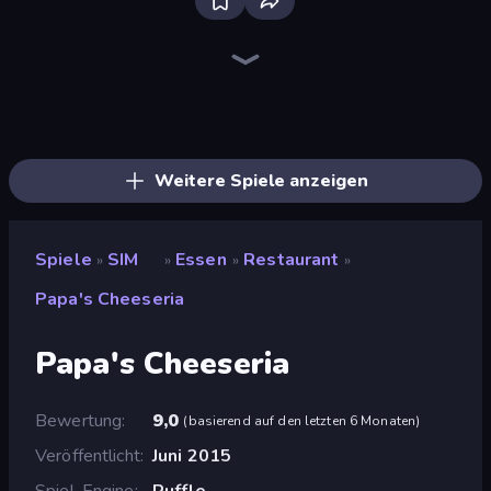
Bus Simulator: EVO
Grow A Garden | Growden.io
Driving School Simulator
Bad Cat Prankster
City Constructor
Hedgies
Hotel Rush: Merge Story
Sandbox City
Truck Simulator: European Roads
Hypermarket 3D
Empire City
Field Master
Gold Rush: Gold Simulator 3D
Retro Garage
Steam City
Heavy Duty: Vehicle Zone
Fish It Now
Obby Tycoon Build the City
Weitere Spiele anzeigen
Spiele
SIM
Essen
Restaurant
»
»
»
»
Papa's Cheeseria
Papa's Cheeseria
Bewertung
9,0
(
basierend auf den letzten 6 Monaten
)
Veröffentlicht
Juni 2015
Spiel-Engine
Ruffle