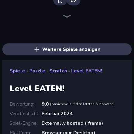
Piece of Cake: Merge and Bake
Piles of Mahjong
Skydom
Mergest Kingdom
Screw Out: Bolts and Nuts
Arrow Escape
Farm Merge Valley
Mansion Tale: Merge Secrets
Skydom: Reforged
Alchemy: Merge Elements
Castle Craft
Designville: Merge & Design
Mahjongg Solitaire
Land Explorers: Merge & Build
Tropical Merge
Fairyland Merge & Magic
Match Arena
Match Masters
Weitere Spiele anzeigen
Spiele
Puzzle
Scratch
Level EATEN!
»
»
»
Level EATEN!
Bewertung
9,0
(
basierend auf den letzten 6 Monaten
)
Veröffentlicht
Februar 2024
Spiel-Engine
Externally hosted (iframe)
Plattform
Browser (nur Desktop)