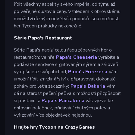
řídit všechny aspekty svého impéria, od týmu až
po veřejné služby a ceny. Vzhledem k obrovskému
množství různých odvětví a podniků jsou možnosti
her Tycoon prakticky nekonečné.
Série Papa's Restaurant
Série Papa's nabízí celou řadu zábavných her o
restauracích: ve hře
Papa's Cheeseria
vyrábíte a
podáváte sendviče s grilovaným sýrem a zároveň
vylepšujete svůj obchod;
Papa's Freezeria
vám
umožní řídit zmrzlinářství a připravovat dokonalé
poháry pro letní zákazníky;
Papa's Bakeria
vám
dá na starost pečení pečiva s možností přizpůsobit
si postavu; a
Papa's Pancakeria
vás vyzve ke
grilování palačinek, přidávání chutných polev a
vyřizování více objednávek najednou.
Hrajte hry Tycoon na CrazyGames