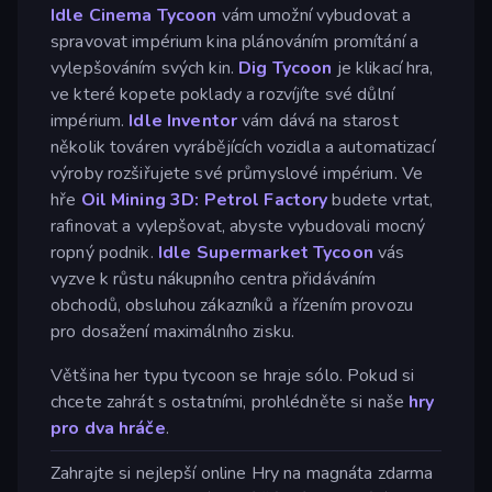
Idle Cinema Tycoon
vám umožní vybudovat a
spravovat impérium kina plánováním promítání a
vylepšováním svých kin.
Dig Tycoon
je klikací hra,
ve které kopete poklady a rozvíjíte své důlní
impérium.
Idle Inventor
vám dává na starost
několik továren vyrábějících vozidla a automatizací
výroby rozšiřujete své průmyslové impérium. Ve
hře
Oil Mining 3D: Petrol Factory
budete vrtat,
rafinovat a vylepšovat, abyste vybudovali mocný
ropný podnik.
Idle Supermarket Tycoon
vás
vyzve k růstu nákupního centra přidáváním
obchodů, obsluhou zákazníků a řízením provozu
pro dosažení maximálního zisku.
Většina her typu tycoon se hraje sólo. Pokud si
chcete zahrát s ostatními, prohlédněte si naše
hry
pro dva hráče
.
Zahrajte si nejlepší online Hry na magnáta zdarma