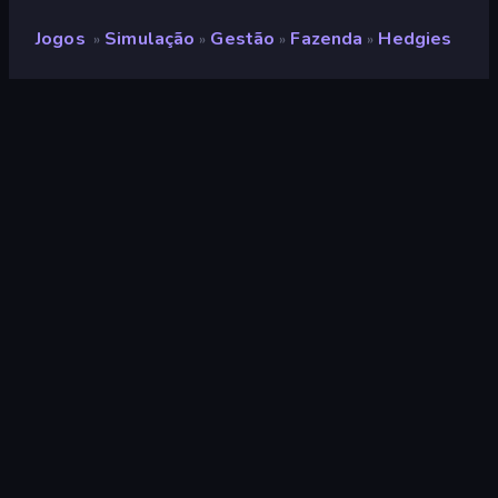
Jogos
Simulação
Gestão
Fazenda
Hedgies
»
»
»
»
Hedgies
Desenvolvedor
Games Extras
Classificação
8,4
(
com base nos últimos 6 meses
)
Lançado
abril de 2025
Ultima atualização
abril de 2025
Motor de jogo
Externally hosted (iframe)
Plataforma
Navegador (computador,
celular, tablet)
Orientação
Paisagem / Retrato
Simulação
306
Mobile
2.348