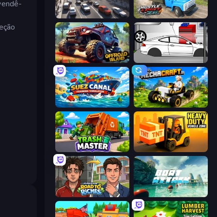
 vendê-
Traffic Loop
Hustle & Drift in ZIL
leção
Offroad Island
Drag Racer V2
Suez Canal Training Simulator
Mechacraft.io
Trash Master
Heavy Duty: Vehicle Zone
Life Simulator: Road to Riches
Boat Attack