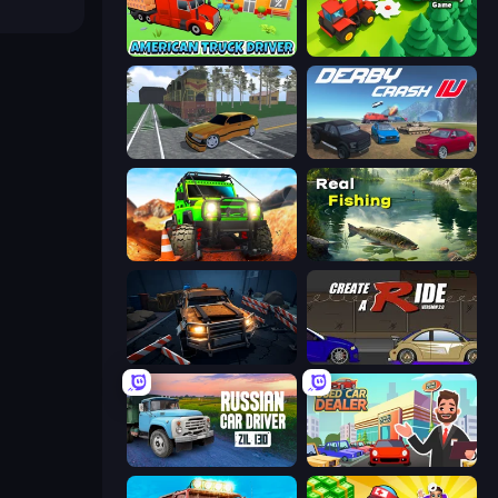
American Truck Driver
Lumber Harvest: Tree Cutting Game
Obby: Car Crash Sandbox
Derby Crash 4
Offroad Life 3D
Real Fishing Simulator
Cars vs Zombies
Create-A-Ride
Russian Car Driver ZIL 130
Used Car Dealer Tycoon