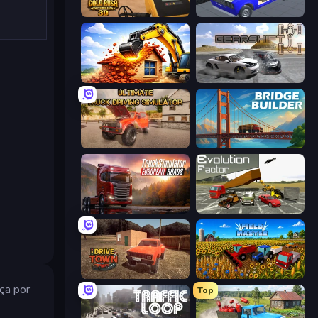
Gold Rush: Gold Simulator 3D
Taz Mechanic Simulator
City Constructor
Gearshift One
Ultimate Truck Driving Simulator 2020
Bridge Builder
Truck Simulator: European Roads
Evolution Factor
DriveTown
Field Master
ça por
Top