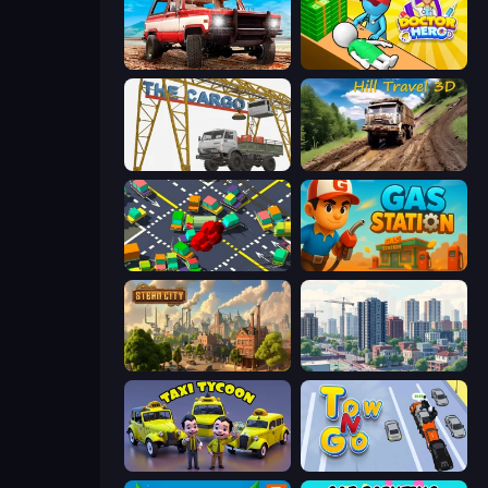
Offroad Masters Challenge
Doctor Hero
The Cargo
Hill Travel 3D
Slightly Annoying Traffic
Gas Station
Steam City
SuperCity 3D
Taxi Tycoon: Idle Business
Tow N Go