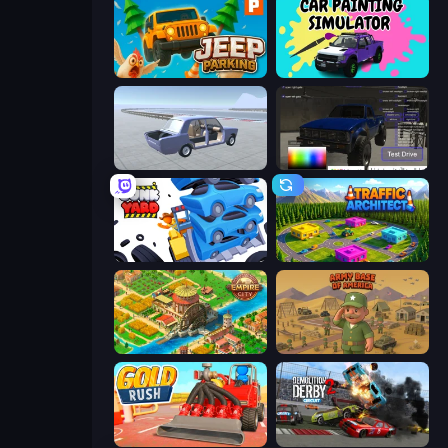
Jeep Parking 3D
Car Painting Simulator
Car Tuning Simulator
Car Inspector: Truck
Junkyard Sim
Traffic Architect
Empire City
Army Base Of America
Gold Rush
Demolition Derby 2