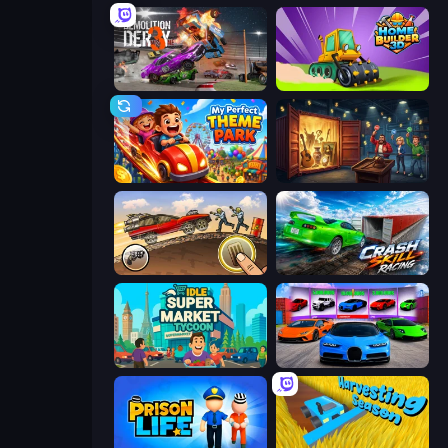
Demolition Derby 3
Home Builder 3D
My Perfect Theme Park
Container Auction
Earn to Die: Zombie Ride
Crash Skill Racing
Idle Supermarket Tycoon
Case Simulator: Cars