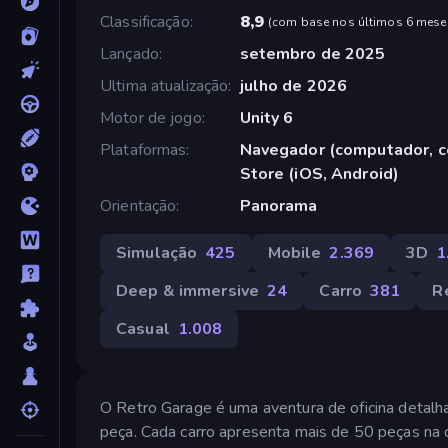
Classificação
8,9
(
com base nos últimos 6 mese
Lançado
setembro de 2025
Ultima atualização
julho de 2026
Motor de jogo
Unity 6
Plataformas
Navegador (computador, ce
Store (iOS, Android)
Orientação
Panorama
Simulação
425
Mobile
2.369
3D
1
Deep & immersive
24
Carro
381
R
Casual
1.008
O Retro Garage é uma aventura de oficina detalha
peça. Cada carro apresenta mais de 50 peças na ca