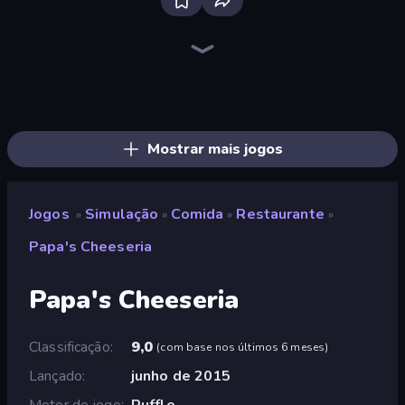
Bus Simulator: EVO
Driving School Simulator
Bad Cat Prankster
Hedgies
Donut Place
Hypermarket 3D
Prison Life
Candy Packing Store
Trash Master
Burger Life
My Perfect Farm
Truck Simulator: European Roads
Life Simulator: Road to Riches
Empire City
Furniture Master: Idle Tycoon
Store Manager
Gym Boss
Fashion Factory
Mostrar mais jogos
Jogos
Simulação
Comida
Restaurante
»
»
»
»
Papa's Cheeseria
Papa's Cheeseria
Classificação
9,0
(
com base nos últimos 6 meses
)
Lançado
junho de 2015
Motor de jogo
Ruffle