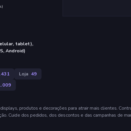
s
)
lular, tablet),
S, Android)
.431
Loja
49
1.009
 displays, produtos e decorações para atrair mais clientes. Contr
vação. Cuide dos pedidos, dos descontos e das campanhas de mar