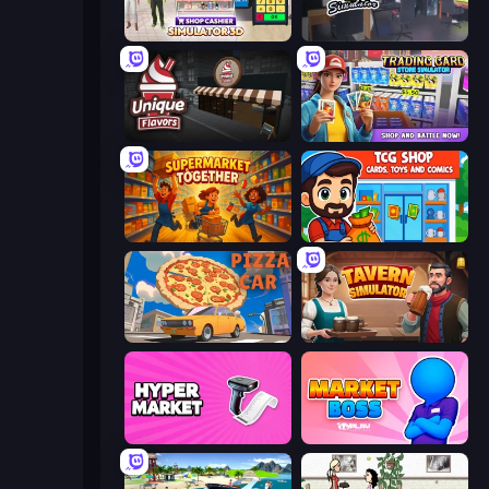
Shop Cashier Simulator 3D
Internet and Gaming Cafe Simulator
Unique Flavors
Trading Card Store Simulator
Supermarket Together
TCG Shop: Cards, Toys and Comics
Pizza Car
Tavern Simulator
Hypermarket 3D
Market Boss