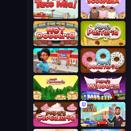
Papa's Taco Mia
Papa's Scooperia
Papa's Hot Doggeria
Papa's Pastaria
Iza's Supermarket
Papa's Donuteria
Papa's Pancakeria
Papa's Wingeria
Papas Cupcakeria
Used Car Dealer Tycoon