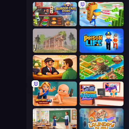
Burger Cafe Story ASMR Cooking
Supermarket Empire
Survive In The Forest
Prison Life
Idle Hotel Empire Tycoon
Empire City
Mother Life Simulator: Prank
My Phone Store