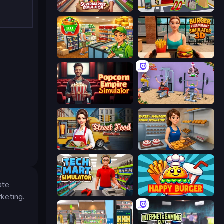
Supermarket Simulator: Store Manager
Shop Master 3D
Supermarket Simulator: Desert
Burger Restaurant Simulator 3D
Popcorn Empire Simulator
Gym Simulator 2024
Street Food Simulator
Bakery Manager: Store Simulator
ate
Tech Mart Simulator
Happy Burger
keting.