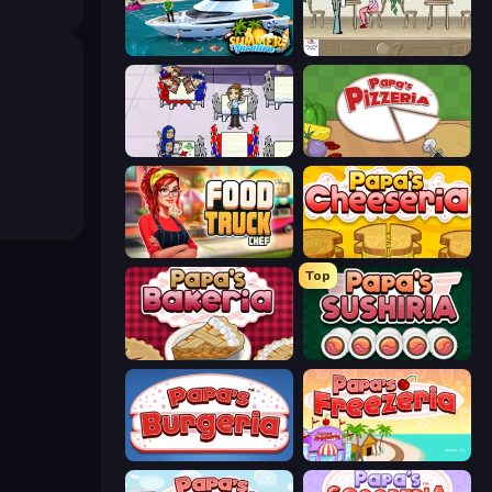
Summer Vacation
The Waitress
Diner Dash
Papa's Pizzeria
Food Truck Chef™: A Fun Cooking Game
Papa's Cheeseria
Top
Papa's Bakeria
Papa's Sushiria
Papa's Burgeria
Papa's Freezeria