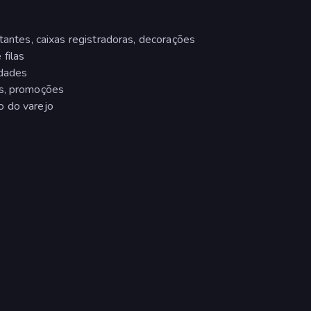
stantes, caixas registradoras, decorações
filas
idades
os, promoções
o do varejo