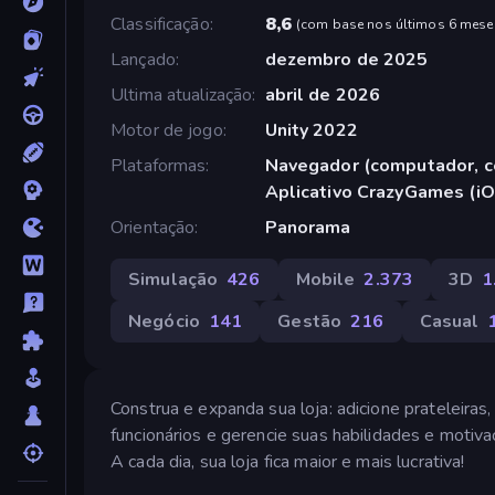
Classificação
8,6
(
com base nos últimos 6 mese
Lançado
dezembro de 2025
Ultima atualização
abril de 2026
Motor de jogo
Unity 2022
Plataformas
Navegador (computador, ce
Aplicativo CrazyGames (iO
Orientação
Panorama
Simulação
426
Mobile
2.373
3D
1
Negócio
141
Gestão
216
Casual
Construa e expanda sua loja: adicione prateleiras,
funcionários e gerencie suas habilidades e moti
A cada dia, sua loja fica maior e mais lucrativa!