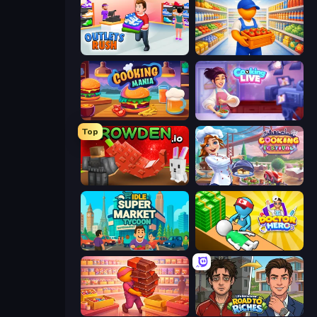
Outlets Rush
Supermarket Manager
Cooking Mania
Cooking Live
Top
Grow A Garden | Growden.io
Cooking Festival
Idle Supermarket Tycoon
Doctor Hero
Candy Packing Store
Life Simulator: Road to Riches