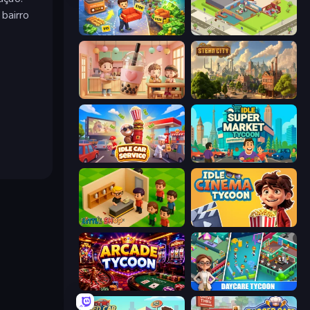
bairro
Furniture Master: Idle Tycoon
Idle Restaurant Tycoon
Boba Shop
Steam City
Idle Car Service: Tycoon
Idle Supermarket Tycoon
Little Shop
Idle Cinema Tycoon
Arcade Tycoon
DayCare Tycoon