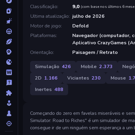
Classificação
9,0
(
com base nos últimos 6 mese
Ultima atualização
julho de 2026
Motor de jogo
Defold
Plataformas
Navegador (computador, ce
Aplicativo CrazyGames (A
Orientação
Paisagem / Retrato
Simulação
426
Mobile
2.373
Negó
2D
1.166
Viciantes
230
Mouse
1.
Inertes
488
Começando do zero em favelas miseráveis e sem u
Simulator: Road to Riches" é um simulador de ma
consegue ir de um ninguém sem esperança a um b