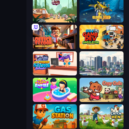
Panda Palace
Global City
Office Tycoon: Expand & Manage
Idle Game Dev Simulator
My Phone Store
SuperCity 3D
Spa Empire
Capy Cafe
Gas Station
Catch the Hen