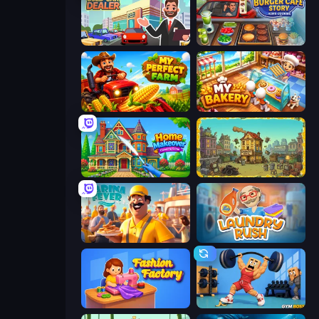
Used Car Dealer Tycoon
Burger Cafe Story ASMR Cooking
My Perfect Farm
My bakery
Home Makeover Cleaning Game
The Garbaggio Hotel
Marina Fever Tycoon
Laundry Rush
Fashion Factory
Gym Boss