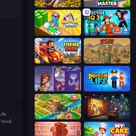
Idle Billionaire Tycoon
Trash Master
Doctor Hero
Detective IQ 3
My Perfect Theme Park
Army Base Of America
Home Pin 2
Prison Life
ife
Empire City
Container Auction
. Você