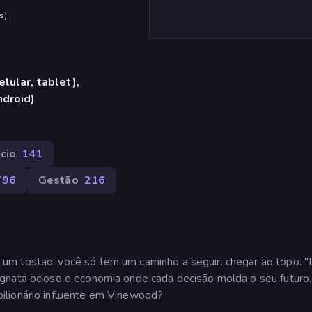
s
)
lular, tablet),
ndroid)
cio
141
796
Gestão
216
m tostão, você só tem um caminho a seguir: chegar ao topo. "L
gnata ocioso e economia onde cada decisão molda o seu futuro
ilionário influente em Vinewood?