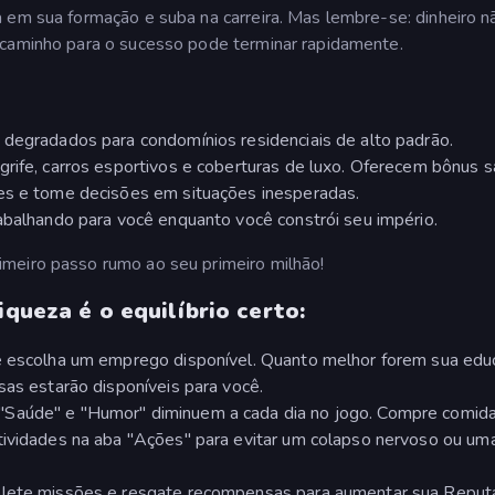
 em sua formação e suba na carreira. Mas lembre-se: dinheiro n
 caminho para o sucesso pode terminar rapidamente.
 degradados para condomínios residenciais de alto padrão.
rife, carros esportivos e coberturas de luxo. Oferecem bônus sal
ões e tome decisões em situações inesperadas.
rabalhando para você enquanto você constrói seu império.
meiro passo rumo ao seu primeiro milhão!
iqueza é o equilíbrio certo:
 e escolha um emprego disponível. Quanto melhor forem sua edu
sas estarão disponíveis para você.
"Saúde" e "Humor" diminuem a cada dia no jogo. Compre comid
tividades na aba "Ações" para evitar um colapso nervoso ou uma
mplete missões e resgate recompensas para aumentar sua Reput