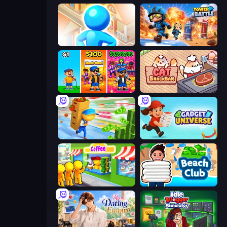
City Builder
Tower Battle
Music Band
Cat Snack Bar
Supermarket Empire
Gadget Universe
Coffee Idle
Beach Club