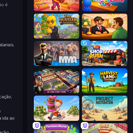
ão é
Candy Packing Store
My Cake Shop
The Hustler
Idle Hotel Empire Tycoon
ariais.
MMA Manager 2
Shop Rush 3D
LandLord - Real Estate Tycoon
Harvest Land Tycoon
cação,
a
 ida ao
Donut Place
Project Restoration
ação.