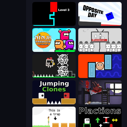
Scary Maze
Opposite Day
Ninja Parkour Multiplayer
We Become What We Behold
Chicken and Bee
Lava and Aqua
Jumping Clones
The Visitor