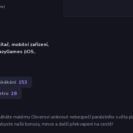
hs
)
ítač, mobilní zařízení,
razyGames (iOS,
Skákání
153
etro
28
máháte malému Oliverovi uniknout nebezpečí paralelního světa p
abyste našli bonusy, mince a další překvapení na cestě!