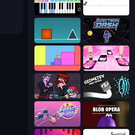
Virtual Online Piano
Dino Game
The Impossible Game
Electron Dash
Level EATEN!
Catch Tiles: Piano Game
Friday Night Funkin'
Geometry: Open World
Perfect Piano
Blob Opera