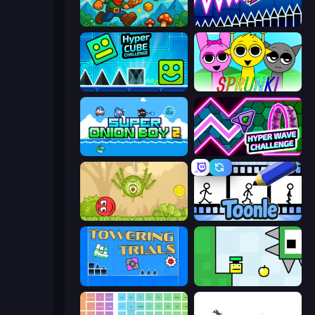
Larry World
Wave Dash: Geometry Arrow
Hyper Cube Challenge
Sprunki
Super Onion Boy 2
Hyper Wave Challenge
Red Bounce Ball 5
Toonle
Towering Trials
Appel