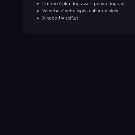
D nebo šipka doprava = pohyb doprava
W nebo Z nebo šipka nahoru = skok
X nebo J = střílet