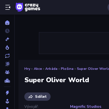
Hry
»
Akce
»
Arkáda
»
Plošina
»
Super Oliver Worl
Super Oliver World
Sdílet
Vývojář
Magnific Studios