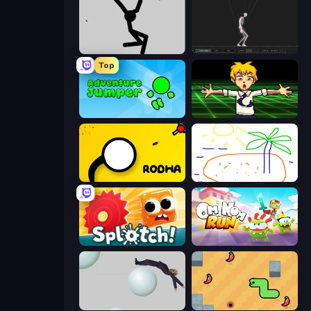
Rag Doll
Skeleton Simulator
Top
Adventure Jumper
Chainsaw Dance
Rodha
Skribbl.io
Splotch!
Om Nom: Run
Bush Ragdoll
SSSPICY!