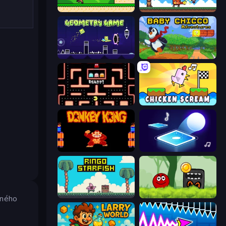
Steve's World
Super Billy Boy
Geometry Game
Baby Chicco Adventures
Pacman
Chicken Scream
Donkey Kong Returns
Tile Jumper 3D
Ringo Starfish
Ball Hero Adventure: Red Bounce Ball
lného