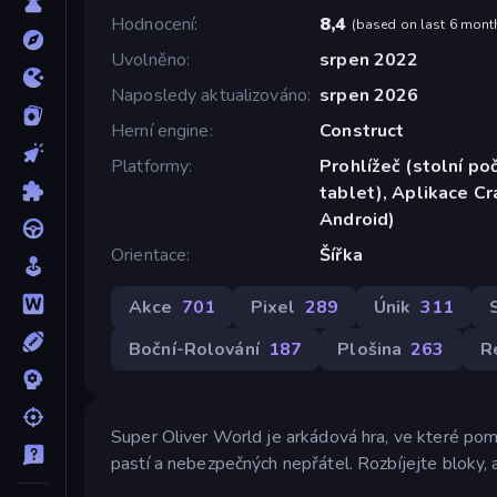
Hodnocení
8,4
(
based on last 6 mont
Uvolněno
srpen 2022
Naposledy aktualizováno
srpen 2026
Herní engine
Construct
Platformy
Prohlížeč (stolní poč
tablet), Aplikace C
Android)
Orientace
Šířka
Akce
701
Pixel
289
Únik
311
Boční-Rolování
187
Plošina
263
R
Super Oliver World je arkádová hra, ve které po
pastí a nebezpečných nepřátel. Rozbíjejte bloky, 