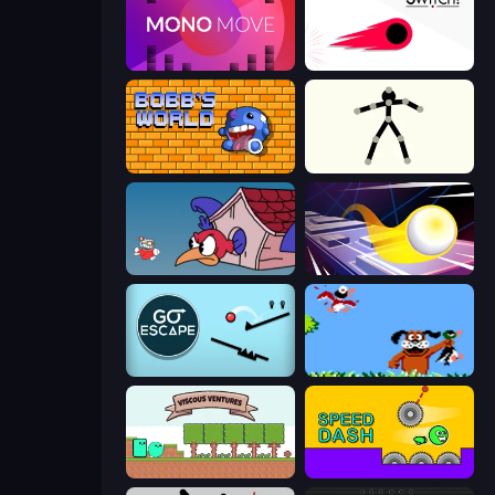
Mono Move
Switch!
Bobb's World
Stick Animator
Cuphead
Leap and Avoid 2
Go Escape
Duck Hunt
Viscous Ventures
Speed Dash