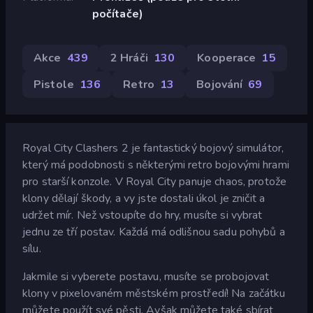
počítače)
Akce
439
2 Hráči
130
Kooperace
15
Pistole
136
Retro
13
Bojování
69
Royal City Clashers 2 je fantastický bojový simulátor,
který má podobnosti s některými retro bojovými hrami
pro starší konzole. V Royal City panuje chaos, protože
klony dělají škody, a vy jste dostali úkol je zničit a
udržet mír. Než vstoupíte do hry, musíte si vybrat
jednu ze tří postav. Každá má odlišnou sadu pohybů a
sílu.
Jakmile si vyberete postavu, musíte se probojovat
klony v pixelovaném městském prostředí! Na začátku
můžete použít své pěsti. Avšak můžete také sbírat