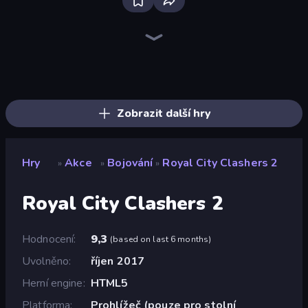
Playground
Throw a Lucky Block
Brainrot Arena Online
Stick Epic Fighter
Lime Playground Sandbox
Mr. Dude: Online Multiverse Challenge
Stickman Epic
Stickman King
Trap Craft
Stickman Clash
War the Knights
Obby: Dig Brainrots
99 Nights (Bloxd.io)
Stickman Rebirth
Obby World: Squid Escape
Fortzone Battle Royale
Escape Evil Granny!
Flying Robot Transform Car Games
Zobrazit další hry
Hry
Akce
Bojování
Royal City Clashers 2
»
»
»
Royal City Clashers 2
Hodnocení
9,3
(
based on last 6 months
)
Uvolněno
říjen 2017
Herní engine
HTML5
Platforma
Prohlížeč (pouze pro stolní