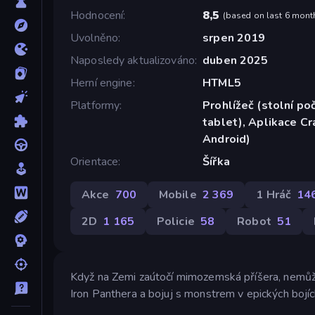
Hodnocení
8,5
(
based on last 6 mont
Uvolněno
srpen 2019
Naposledy aktualizováno
duben 2025
Herní engine
HTML5
Platformy
Prohlížeč (stolní poč
tablet), Aplikace C
Android)
Orientace
Šířka
Akce
700
Mobile
2 369
1 Hráč
14
2D
1 165
Policie
58
Robot
51
Když na Zemi zaútočí mimozemská příšera, nemůže n
Iron Panthera a bojuj s monstrem v epických bojíc