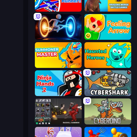
Robo Runner
Dragons Merge: Battle Games
Portal Escape
Feeling Arrow
Summoner Master
Haunted Heroes
Ninja Hands 2
CyberShark
Last Play: Ragdoll Sandbox
CyberDino: T-Rex vs Robots