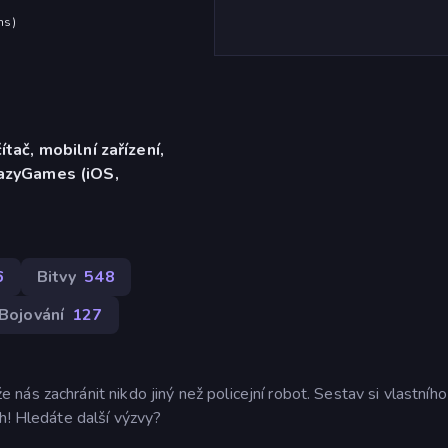
hs
)
ítač, mobilní zařízení,
razyGames (iOS,
6
Bitvy
548
Bojování
127
ás zachránit nikdo jiný než policejní robot. Sestav si vlastníh
h! Hledáte další výzvy?