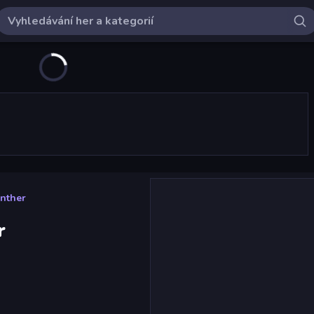
anther
r