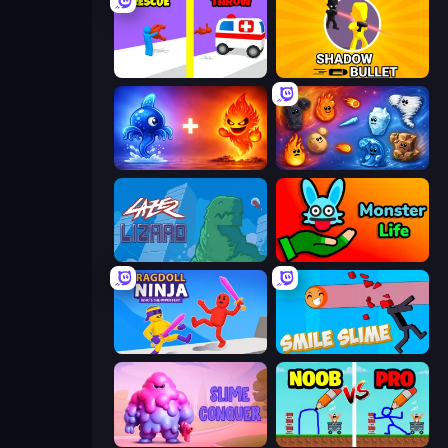
Rescue Throw
Shadow Bullet
Elemental Monsters: Merge
Elemental Merge
Laser Lizard
Monster Life
Ragdoll Ninja: Imposter Hero
Smile Slime
Slime Conquer: Epic Battles
DOP Noob: Draw to Save