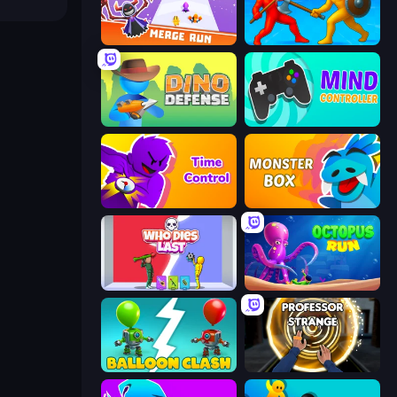
Merge Run
Epic Sword Battle! Fight in Arena
Dino Defense
Mind Controller
Time Control!
Monster Box
Who Dies Last?
OctopusRun
Balloon Clash
Professor Strange