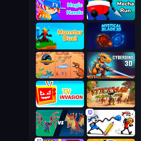
Magic Hands
Mecha Run
Monster Duel
Mystical Blade
Dinosaurs Merge Master
CyberDino 3D
TV Invasion
Stickman: Dinosaur Arena
Monster Battle
Doodle Smash