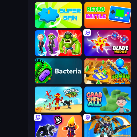
Super Spin
Retro Battle
Infection Town of Zombies
Blade Merge
Bacteria
Zombie Raft
Superhero Race!
Grab Them All