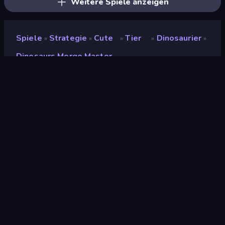
Weitere Spiele anzeigen
Spiele
Strategie
Cute
Tier
Dinosaurier
»
»
»
»
»
Dinosaurs Merge Master
Dinosaurs Merge Master
Entwickler
SUN.STUDIO
Bewertung
(
basierend auf den letzten 6
8,9
Monaten
)
Veröffentlicht
Oktober 2022
Letzte Aktualisierung
Januar 2023
Spiel-Engine
HTML5
Plattformen
Browser (Desktop,
Mobilgerät, Tablet),
CrazyGames App (iOS,