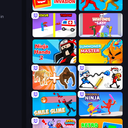
TV Invasion
Epic Sword Battle! Fight in Arena
in
Rescue Throw
Who Dies Last?
Ninja Hands 2
Summoner Master
Animal DNA Run
Doodle Smash
Smile Slime
Ragdoll Ninja: Imposter Hero