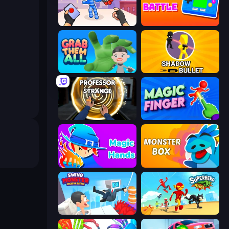
TNT Bomber
Retro Battle
Grab Them All
Shadow Bullet
Professor Strange
Magic Finger 3D
Magic Hands
Monster Box
Swing Monster: Decisive Battle
Superhero Race!