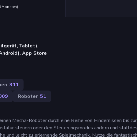
 6 Monaten
)
lgerät, Tablet),
Android), App Store
hen
311
009
Roboter
51
 einen Mecha-Roboter durch eine Reihe von Hindernissen bis zur
r Tastatur steuern oder den Steuerungsmodus ändern und stattde
he und leicht zu erlernende Spielmechanik. Nutze die fantastisc