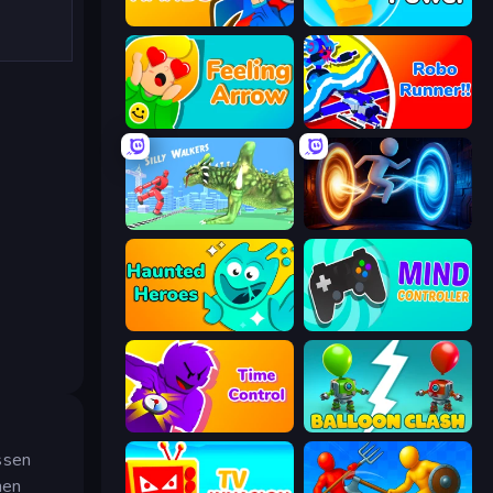
Ninja Hands
Glove Power
Feeling Arrow
Robo Runner
Silly Walkers
Portal Escape
Haunted Heroes
Mind Controller
Time Control!
Balloon Clash
ssen
hen