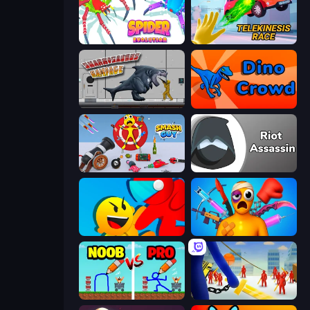
Spider Evolution: Runner Game
Telekinesis Race 3D
Sharkosaurus Rampage
Dino Crowd
Smash Guy: Ragdoll Punch Hero
Riot Assassin
Riot Escape
Fun Ragdoll Challenge!
DOP Noob: Draw to Save
Slasher