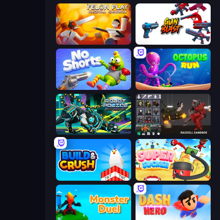
Felon Play: Ragdoll Sandbox
Gun Blast
No Shorts
OctopusRun
Robot Police Iron Panther
Last Play: Ragdoll Sandbox
Build and Crush
Super Sucker 3D