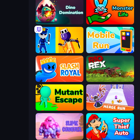
Dino Domination
Monster Life
Jailbreak: Hide or Attack!
Mobile Run
Slash Royal
Rio Rex
Mutant Escape
Merge Run
Slime Conquer: Epic Battles
Super Thief Auto