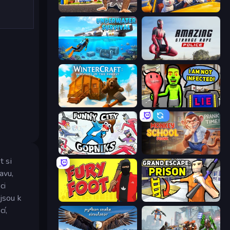
I Am Quadrober!
I Am Taxi Prankster Sim
Underwater Survival: Deep Dive
Amazing Strange Rope Police
WinterCraft: Survival in the Forest
I Am Not Infected!
Funny City: Gopniks
Monkey School Prank
t si
avu,
ci
 jsou k
Fury Foot
Grand Escape: Prison
cí,