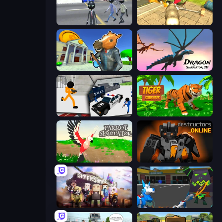
Amazing Crime Strange Stickman
Wild Animal Zoo City Simulator
Bank Robbery 3
Dragon Simulator 3D
Stickman Prison: Counter Assault
Tiger Simulator 3D
Parrot Simulator
Destructors Online
Simple Sandbox 3
Robot Dog City Simulator