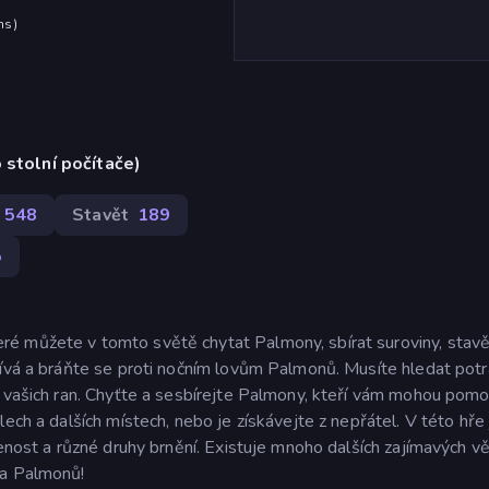
hs
)
 stolní počítače)
548
Stavět
189
5
é můžete v tomto světě chytat Palmony, sbírat suroviny, stavě
mívá a bráňte se proti nočním lovům Palmonů. Musíte hledat potr
í vašich ran. Chyťte a sesbírejte Palmony, kteří vám mohou pomo
ech a dalších místech, nebo je získávejte z nepřátel. V této hře
enost a různé druhy brnění. Existuje mnoho dalších zajímavých vě
ta Palmonů!