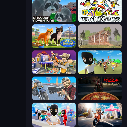
Raccoon Adventure: City Simulator 3D
Funny Blade & Magic
Cat Life Simulator 3D
Survive In The Forest
Casino Robbery
Mr. Dude: King of the Hill
Shoot and Drive
Pizza Anomalies
Mr. Dude: Online Multiverse Challenge
Cat Life Simulator