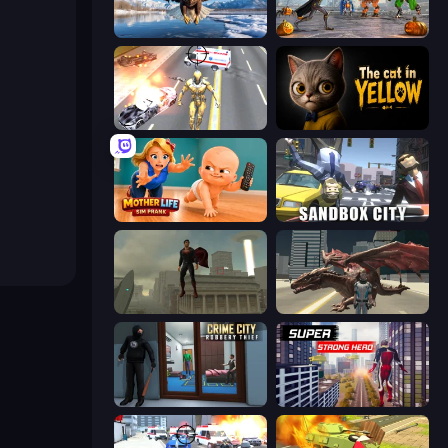
Python Snake Simulator
Flying Bat Robot Car Transform Game
Super Crime Steel War Hero
The Cat in Yellow
Mother Life Simulator: Prank
Sandbox City
The Superman - Theme is Aliens
Dragon Vice City
Crime City Robbery Thief Games
Super Strong Hero