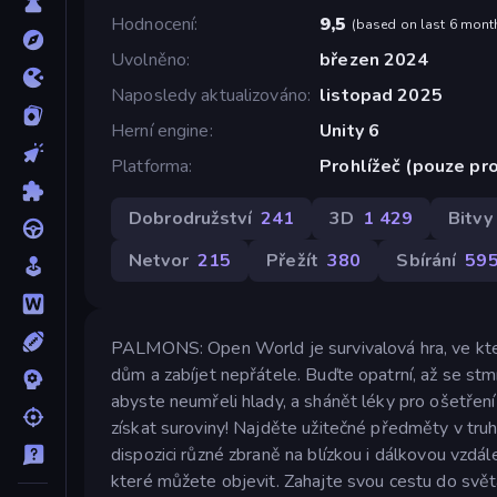
Hodnocení
9,5
(
based on last 6 mont
Uvolněno
březen 2024
Naposledy aktualizováno
listopad 2025
Herní engine
Unity 6
Platforma
Prohlížeč (pouze pro
Dobrodružství
241
3D
1 429
Bitvy
Netvor
215
Přežít
380
Sbírání
59
PALMONS: Open World je survivalová hra, ve kter
dům a zabíjet nepřátele. Buďte opatrní, až se st
abyste neumřeli hlady, a shánět léky pro ošetřen
získat suroviny! Najděte užitečné předměty v truhl
dispozici různé zbraně na blízkou i dálkovou vzdál
které můžete objevit. Zahajte svou cestu do svě