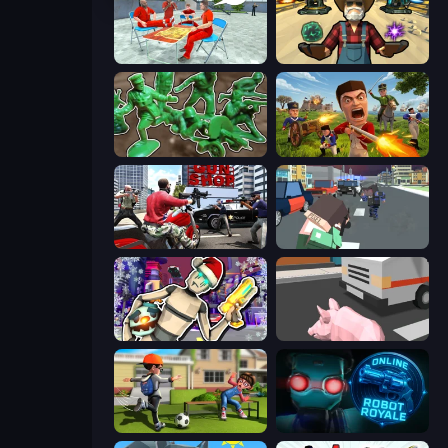
Alcatraz Prison Escape Plan
Guns and Magic
Soldiers - Capture and Control!
Redcoats.io
Grand Action Simulator: New York
Pixel Stories 2: Night of Payoff
Cyberpunk: Corporation
Crazy Pig Simulator
The Prank King
Online Robot Royale