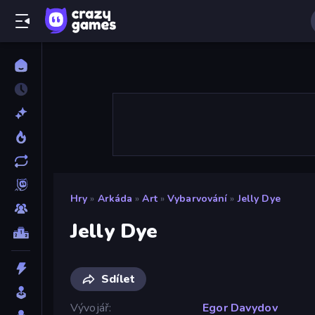
Hry
»
Arkáda
»
Art
»
Vybarvování
»
Jelly Dye
Jelly Dye
Sdílet
Vývojář
Egor Davydov