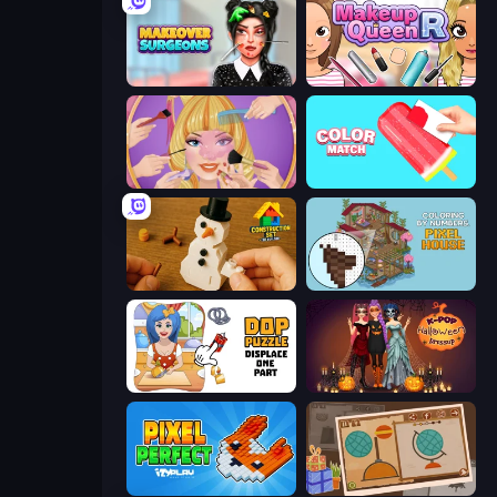
Makeover Surgeons
Make Up Queen R
Extreme Makeover
Color Match
Construction Set - 3D Builder
Coloring by Numbers: Pixel House
DOP Puzzle: Displace One Part
K-Pop Halloween Dress Up
Pixel Perfect
Chigiri: Paper Puzzle