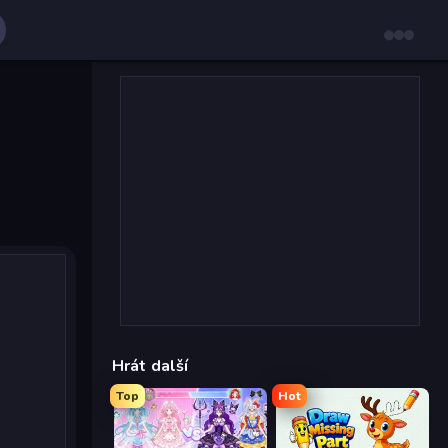
Hrát další
Top
Hot