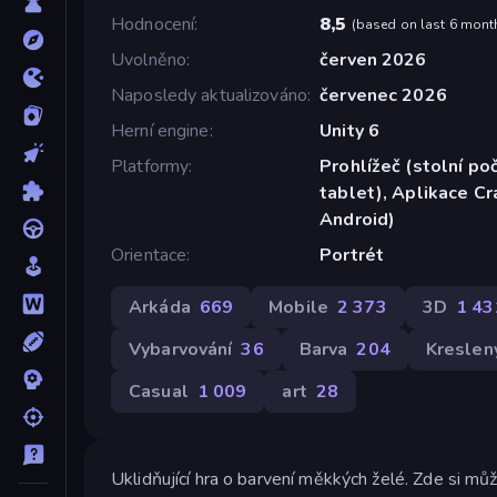
Hodnocení
8,5
(
based on last 6 mont
Uvolněno
červen 2026
Naposledy aktualizováno
červenec 2026
Herní engine
Unity 6
Platformy
Prohlížeč (stolní poč
tablet), Aplikace C
Android)
Orientace
Portrét
Arkáda
669
Mobile
2 373
3D
1 43
Vybarvování
36
Barva
204
Kreslen
Casual
1 009
art
28
Uklidňující hra o barvení měkkých želé. Zde si mů