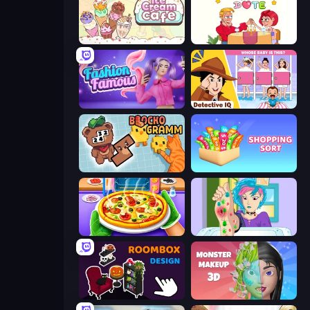
Ice Cream Cafe
Impossible Date
Fashion Famous
Detective IQ: Brain Games
Blockogramm
Shopping Sort
Pizza Maker
Feet's Doctor Urgent Care
Roombox Design
Monster Makeup 3D