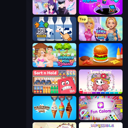
Anime Couple: Avatar Maker
Make Up Hole
Top
Find Sort Match - Puzzle
ASMR Beauty Care
Swimming Pool Romance
Burger Cafe
Sort n Hold
Love Colors
Ice Cream Inc.
Fun Colors