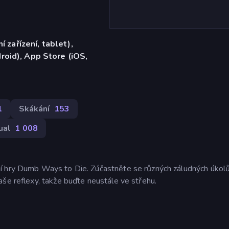
í zařízení, tablet),
oid), App Store (iOS,
1
Skákání
153
ual
1 008
í hry Dumb Ways to Die. Zúčastněte se různých záludných úkolů
aše reflexy, takže buďte neustále ve střehu.