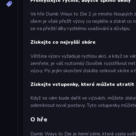
Přemýšlejte rychle, abyste splnili úkoly
Ve hře Dumb Ways to Die 2 je mnoho hloupých způ
cílem je však přežít výzvy co nejdéle a získat co
se na přežití díky rychlému uvažování a důvtipu.
Získejte co nejvyšší skóre
Většina výzev vyžaduje rychlou akci, a když se vá
zemřete, je váš roztomilý človíček rozstříknut mrtv
výzvy. Po jejím skončení získáte celkové skóre a 
Získejte vstupenky, které můžete utratit
Když se vám bude dařit ve výzvách, můžete získa
odemknout nové postavy. Tyto vstupenky můžete 
O hře
Dumb Ways to Die je herní série, která vzala svě