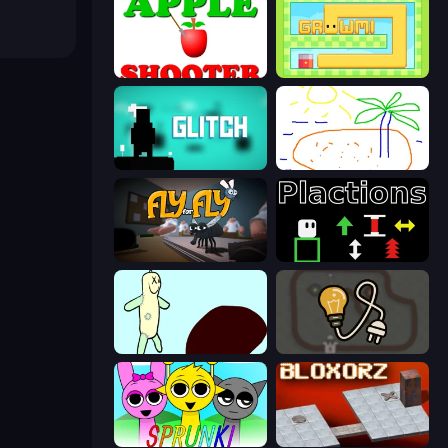
Apple Shooter
Growmi
Glitch
Skribbl.io
Fly for Fly
Plactions
Doodieman Voodoo
Light The Lamp
Sprunki
Bloxorz