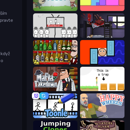
The Visit
Level EATEN!
aším
ipravte
We Become What We Behold
The Visitor
 když
do
Bartender The Right Mix
Lava and Aqua
Mafia Takedown
The Unfair Platformer
Toonle
Happy Wheels