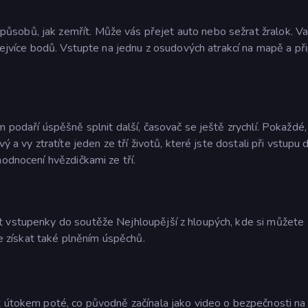
sobů, jak zemřít. Může vás přejet auto nebo sežrat žralok. V
 nejvíce bodů. Vstupte na jednu z osudových atrakcí na mapě a př
m podaří úspěšně splnit další, časovač se ještě zrychlí. Pokaždé,
ý a vy ztratíte jeden ze tří životů, které jste dostali při vstupu 
hodnocení hvězdičkami ze tří.
t vstupenky do soutěže Nejhloupější z hloupých, kde si můžete
získat také plněním úspěchů.
t útokem poté, co původně začínala jako video o bezpečnosti na