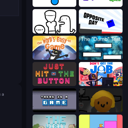
Stupidity Test
The Impossible Quiz
I Don't Even Know
Opposite Day
The World's Easyest Game
The Dumb Test
Just Hit the Button
Don't Get the Job
 a
There Is No Game
Seven Days in Purgatory