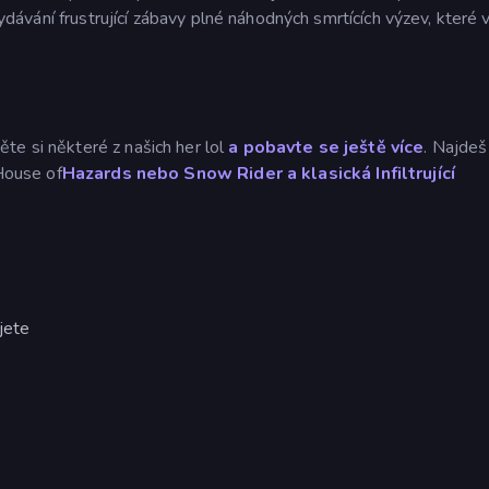
 vydávání frustrující zábavy plné náhodných smrtících výzev, které 
te si některé z našich her lol
a pobavte se ještě více
. Najdeš
 House of
Hazards nebo Snow Rider
a klasická
Infiltrující
jete