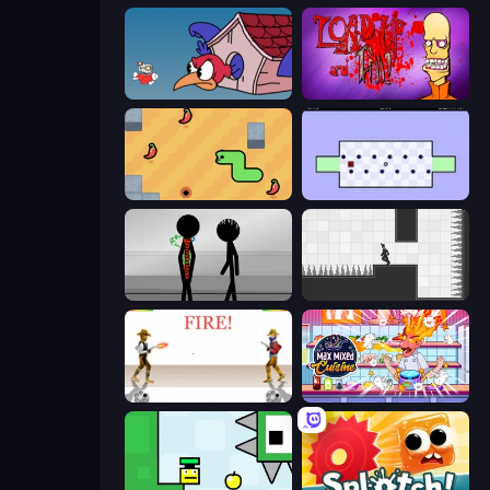
Cuphead
Load Up and Kill
SSSPICY!
World's Hardest Game
Stick Figure Penalty 2
Rotate
Gunblood
Max Mixed Cuisine