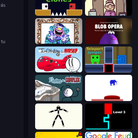
vás
Jumping Clones
Diner in the Storm
 tu
Exhibit of Sorrows
Blob Opera
Infiltrating the Airship
Teleport Jumper
Fleeing the Complex
This Is The Only Level
Stick Animator
Scary Maze