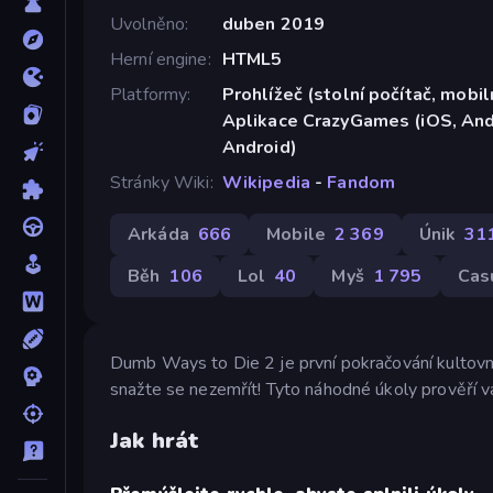
Uvolněno
duben 2019
Herní engine
HTML5
Platformy
Prohlížeč (stolní počítač, mobiln
Aplikace CrazyGames (iOS, Andr
Android)
Stránky Wiki
Wikipedia
-
Fandom
Arkáda
666
Mobile
2 369
Únik
31
Běh
106
Lol
40
Myš
1 795
Cas
Dumb Ways to Die 2 je první pokračování kultovn
snažte se nezemřít! Tyto náhodné úkoly prověří v
Jak hrát