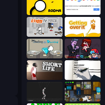
Rodha
Google Feud
Escaping the Prison
Getting Over It
Stealing the Diamond
Friday Night Funkin'
Short Life
Death Note Type
Skeleton Simulator
Foreign Creature