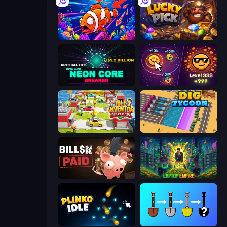
Fish Catch Idle
Lucky Pick
Neon Core Breaker
Dominate All Shapes
Idle Inventor
Dig Tycoon
Bills Must Be Paid
Laptop Empire
Plinko Idle
Merge Tools - Merge and Dig