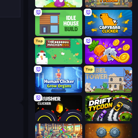
Clicker Heroes
Leek Factory Tycoon
Idle House Build
Capybara Clicker
Top
The MachinEGG
Farm Ring Idle
Top
Human Clicker: Grow Organs
Babel Tower
Crusher Clicker
Drift Tycoon