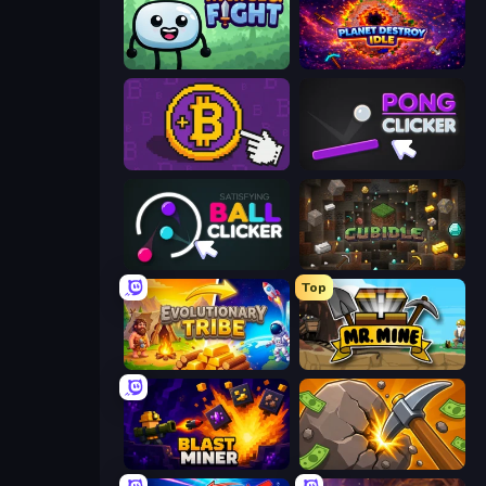
Merge & Fight
Planet Destroy Idle
Money Maker
Pong Clicker
Satisfying Ball Clicker
Cubidle
Top
Evolutionary Tribe
Mr. Mine
Blast Miner
Mine Clicker