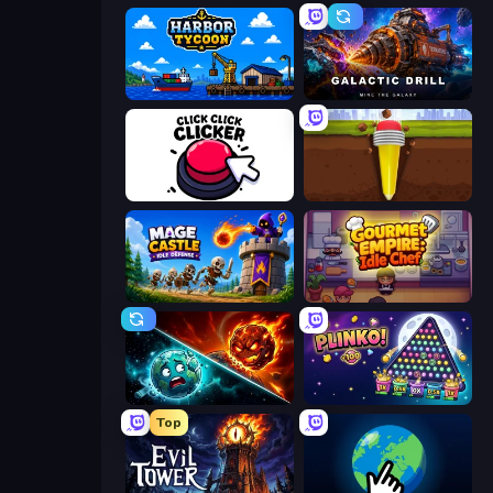
Harbor Tycoon
Galactic Drill
Click Click Clicker
Pen Dig
Mage Castle Idle Defense
Gourmet Empire: Idle Chef
PlanetCrush 2
PLINKO!
Top