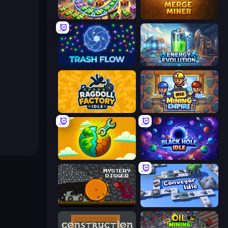
Money Factory: Tycoon Idle Game
Merge Miner
Trash Flow
Energy Evolution
Ragdoll Factory Idle
Idle Mining Empire
Land Explorers: Merge & Build
Black Hole Idle
Mystery Digger
Conveyor Idle