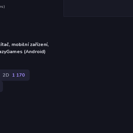
hs
)
ítač, mobilní zařízení,
razyGames (Android)
2D
1 170