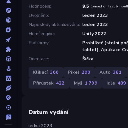
Hodnocení
9,5
(
based on last 6 mont
Uvolněno
leden 2023
Naposledy aktualizováno
leden 2023
Herní engine
Unity 2022
Platformy
Prohlížeč (stolní poč
tablet), Aplikace C
Orientace
Šířka
Klikací
366
Pixel
290
Auto
381
Přírůstek
422
Myš
1 799
Idle
489
Datum vydání
ledna 2023