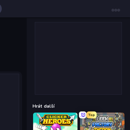
Hrát další
Top