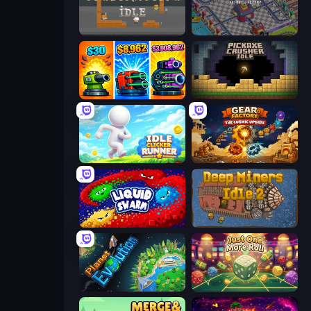
Construction Idle
Oil Mining 3D: Petrol Factory
Pumpkin Defense: Merge Cannon
Pickaxe Crusher Idle
Idle Clicker Runner
Gear Factory
Liquid Swarm
Deep Miners Idle 2
Planet Evolution: Idle Clicker
Just One More Roll