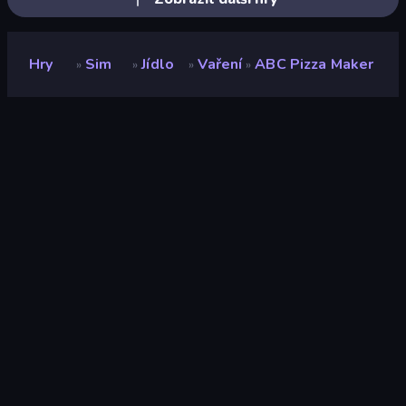
Hry
Sim
Jídlo
Vaření
ABC Pizza Maker
»
»
»
»
ABC Pizza Maker
Vývojář
abcgames
Hodnocení
8,7
(
based on last 6 months
)
Uvolněno
duben 2023
Naposledy aktualizováno
duben 2023
Herní engine
Unity 2021
Platformy
Prohlížeč (stolní počítač,
mobilní zařízení, tablet),
Aplikace CrazyGames
(iOS, Android)
Orientace
Šířka