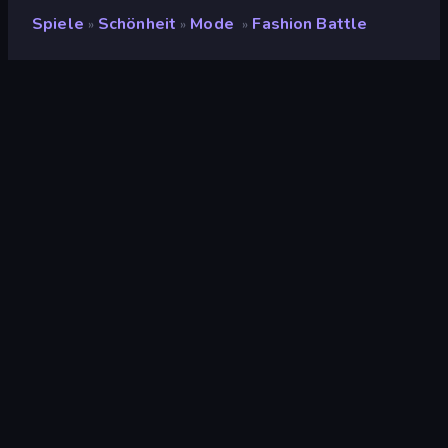
Spiele
Schönheit
Mode
Fashion Battle
»
»
»
Fashion Battle
Entwickler
Famobi
Bewertung
(
basierend auf den letzten 6
8,2
Monaten
)
Veröffentlicht
Januar 2025
Letzte Aktualisierung
Mai 2026
Spiel-Engine
HTML5
Plattformen
Browser (Desktop,
Mobilgerät, Tablet),
CrazyGames App (iOS,
Android)
Orientierung
Querformat / Hochformat