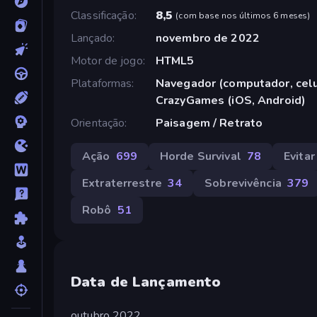
Classificação
8,5
(
com base nos últimos 6 meses
)
Lançado
novembro de 2022
Motor de jogo
HTML5
Plataformas
Navegador (computador, celul
CrazyGames (iOS, Android)
Orientação
Paisagem / Retrato
Ação
699
Horde Survival
78
Evitar
Extraterrestre
34
Sobrevivência
379
Robô
51
Data de Lançamento
outubro 2022