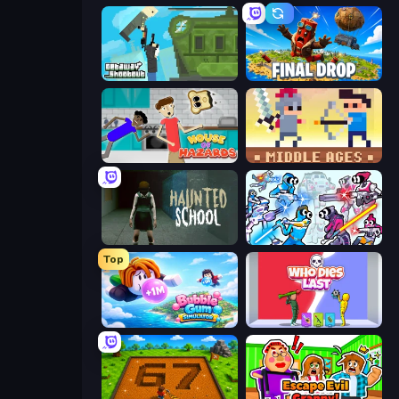
Getaway Shootout
Final Drop
House of Hazards
Castle Wars: Middle Ages
Haunted School
Space Wars Battleground
Top
Bubble Gum Simulator
Who Dies Last?