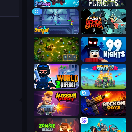
Fortzone Battle Royale
War the Knights
Stickman Clash
Tailed Demon Slayer
Tiny Ranger
99 Nights (Bloxd.io)
World Z Defense - Zombie Defense
Endless Siege
Autogun Heroes
Reckon Days