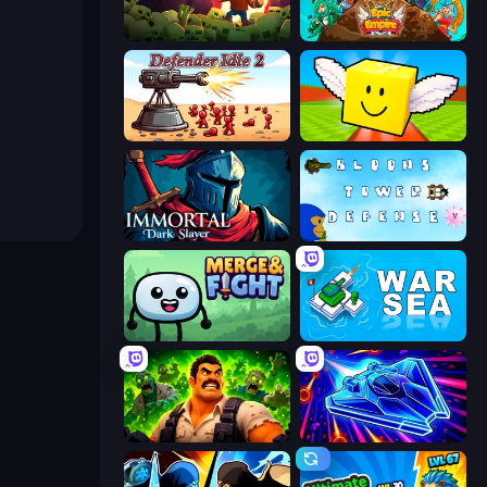
Zombie Road
Epic Empire: Tower Defense
Defender Idle 2
Lucky Brainrot Blocks Online
Immortal: Dark Slayer
Bloons Tower Defense 3
Merge & Fight
War Sea
Zombie Lab Escape
Stellar Swarm