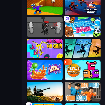
Throw a Lucky Block
Stickman Rebirth
Madness Project Nexus
Goober Dash
No Pain No Gain - Ragdoll Sandbox
Shadow Ninja Revenge
Hot
Dye Hard
Ninja Parkour Multiplayer
Artillery Vs Tanks
Obby World: Squid Escape