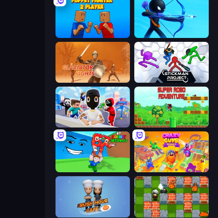
Puppet Fighter 2 Player
Archers Random
Gladiator Fights
Stickman Project
Mr. Dude: Online Multiverse Challenge
Super Robo - Adventure
Escape Tsunami for Brainrots!
Crazy Guys
Rush Hour Cafe
Bomber Friends