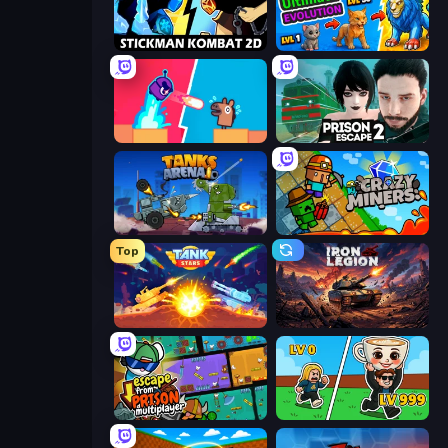
Stickman Kombat 2D
Ultimate Evolution
Boom Slingers ReBoom
Prison Escape 2
Tanks Arena io: Craft & Combat
Crazy Miners
Top
Tank Stars
Iron Legion
Escape From Prison Multiplayer
Brainrot Arena Online