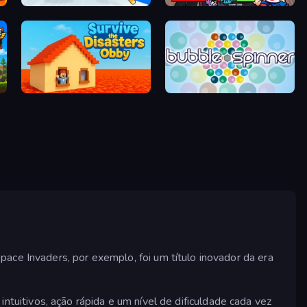
Playground Man! Ragdoll Show!
Friday Night Funkin'
Survive the Disasters: Obby
Bubble Spinner
ace Invaders, por exemplo, foi um título inovador da era
 intuitivos, ação rápida e um nível de dificuldade cada vez