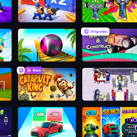
Battle Brigade
Obby: Gym Simulator, Escape
Originals
t
Rolling Balls Sea Race
Merge & Construct
New
Catapult King
Diner Dash