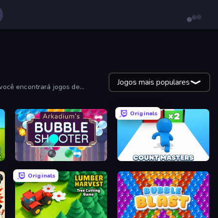
Jogos mais populares
você encontrará jogos de
Originals
or
Arkadium's Bubble Shooter
Count Masters: Stickman Games
Originals