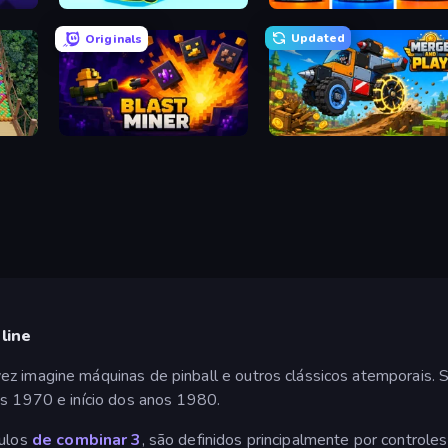
Upgrade the Supercar 3D
Pumpkin Defense: Merge Cannon
Updated
Originals
Blast Miner
Merge and Play
line
z imagine máquinas de pinball e outros clássicos atemporais. Sp
os 1970 e início dos anos 1980.
tulos
de combinar 3
, são definidos principalmente por controles