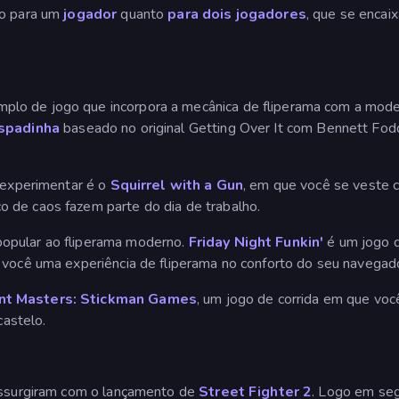
to para um
jogador
quanto
para dois jogadores
, que se encai
plo de jogo que incorpora a mecânica de fliperama com a mode
aspadinha
baseado no original Getting Over It com Bennett Fod
a experimentar é o
Squirrel with a Gun
, em que você se veste 
 de caos fazem parte do dia de trabalho.
opular ao fliperama moderno.
Friday Night Funkin'
é um jogo d
a você uma experiência de fliperama no conforto do seu navega
nt Masters: Stickman Games
, um jogo de corrida em que voc
castelo.
ressurgiram com o lançamento de
Street Fighter 2
. Logo em seg