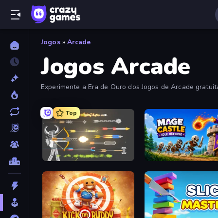
Jogos
»
Arcade
Jogos Arcade
Experimente a Era de Ouro dos Jogos de Arcade gratui
fliperama viciantes nesta coleção.
Top
Ragdoll Archers
Mage Castle Idle Defens