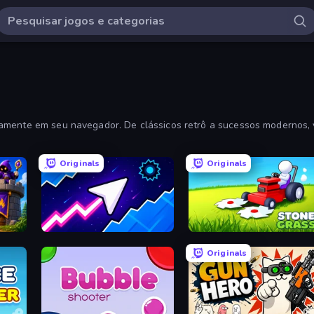
tamente em seu navegador. De clássicos retrô a sucessos modernos, 
Originals
Originals
e
Space Waves
Stone Grass: Mowing Simulat
Originals