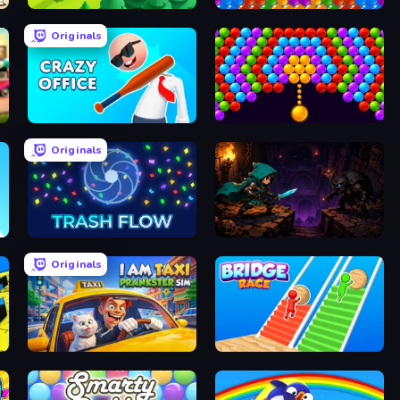
Lumber Harvest: Tree Cutting Game
Bubble Blast
Originals
Crazy Office: Slap and Smash!
Bubble Story
Originals
Trash Flow
Dungeon Descent
Originals
I Am Taxi Prankster Sim
Bridge Race