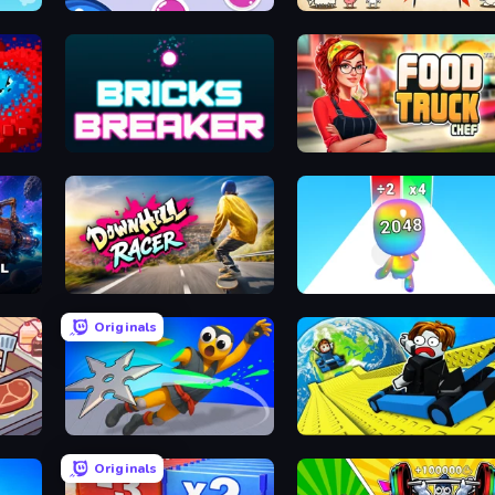
Bubble Shooter
Gun Hero: Cat Survival
Bricks Breaker
Food Truck Chef™: A Fun Cooking Game
Downhill Racer
Man Runner 2048
Originals
Ninja Swipe Strike
Cart Ride Danger Mount
Originals