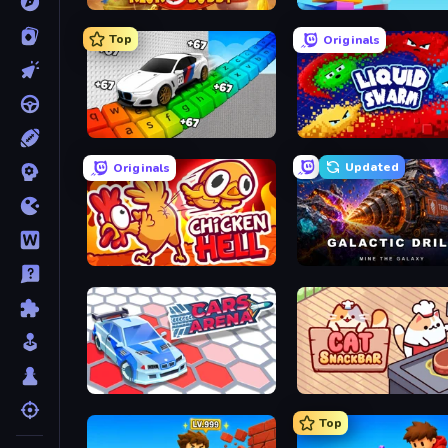
Kick the Buddy
Slice Master
Top
Originals
Obby: Supercar Race on Keyboard
Liquid Swarm
Updated
Originals
Chicken Hell
Galactic Drill
Cars Arena
Cat Snack Bar
Top