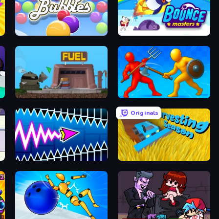
Smarty Bubbles
Bouncemasters
Motherload
Epic Sword Battle! Fight in Arena
Originals
Wave Dash: Geometry Arrow
Harvesting Season