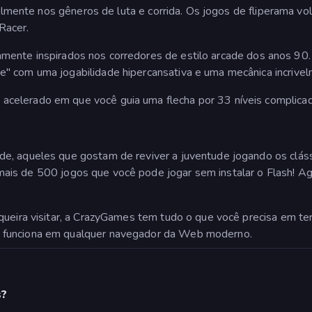
ipalmente nos gêneros de luta e corrida. Os jogos de fliperama v
Racer.
amente inspirados nos corredores de estilo arcade dos anos 90.
" com uma jogabilidade hipercansativa e uma mecânica incrivelm
 acelerado em que você guia uma flecha por 33 níveis complica
e, aqueles que gostam de reviver a juventude jogando os clás
mais de 500 jogos que você pode jogar sem instalar o Flash! A
 queira visitar, a CrazyGames tem tudo o que você precisa em t
 funciona em qualquer navegador da Web moderno.
s?