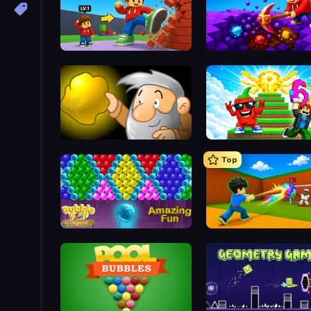
Obby: +1 Click Wall Breaker
Obby: Dig Down
Gold Miner
Run and Jump for Brainro
Top
Bubble Pop Legend
Baseball For Brainrot