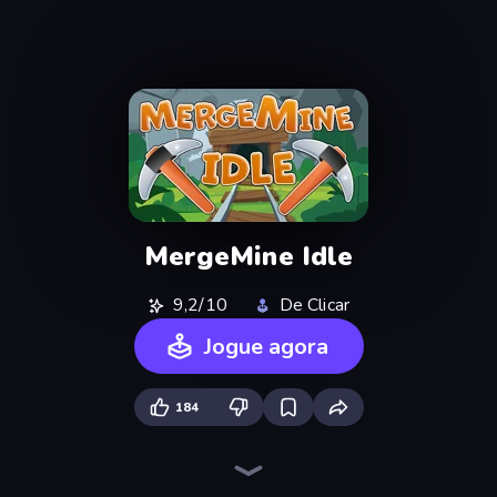
MergeMine Idle
9,2/10
De Clicar
Jogue agora
184