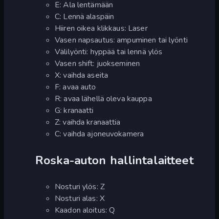
E: Ala lentämään
C: Lennä alaspäin
Hiiren oikea klikkaus: Laser
Vasen napsautus: ampuminen tai lyönti
Välilyönti: hyppää tai lennä ylös
Vasen shift: juokseminen
X: vaihda aseita
F: avaa auto
R: avaa lähellä oleva kauppa
G: kranaatti
Z: vaihda kranaattia
C: vaihda ajoneuvokamera
Roska-auton hallintalaitteet
Nosturi ylös: Z
Nosturi alas: X
Kaadon aloitus: Q