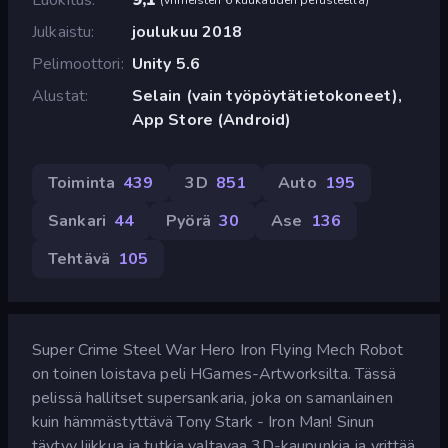
Julkaistu
joulukuu 2018
Pelimoottori
Unity 5.6
Alustat
Selain (vain työpöytätietokoneet),
App Store (Android)
Toiminta
439
3D
851
Auto
195
Sankari
44
Pyörä
30
Ase
136
Tehtävä
105
Super Crime Steel War Hero Iron Flying Mech Robot
on toinen loistava peli HGames-Artworksilta. Tässä
pelissä hallitset supersankaria, joka on samanlainen
kuin hämmästyttävä Tony Stark - Iron Man! Sinun
täytyy liikkua ja tutkia valtavaa 3D-kaupunkia ja yrittää