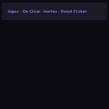
Jogos
De Clicar
Inertes
Donut Clicker
»
»
»
Donut Clicker
Desenvolvedor
Seyloj
Classificação
9,2
(
com base nos últimos 6 meses
)
Lançado
janeiro de 2023
Ultima atualização
janeiro de 2023
Motor de jogo
Unity 2021
Plataformas
Navegador (computador,
celular, tablet), Aplicativo
CrazyGames (Android)
Orientação
Panorama